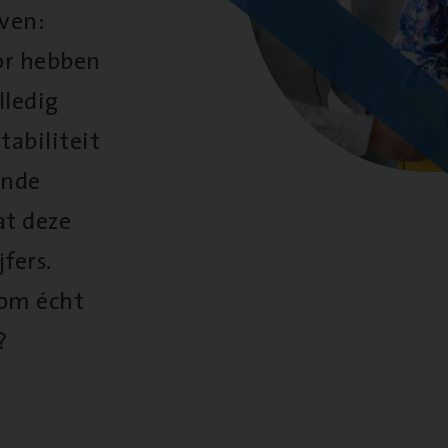
oven:
oor hebben
lledig
tabiliteit
ende
at deze
fers.
 om écht
?