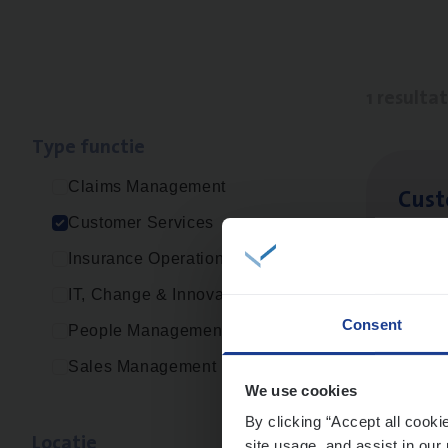
1 resulta
Type func­tie
Claims Management
Cus­
Customer Services
Custo
Insurance Operations
An
IT, Change & Innovation
Consent
People Management
Sales Management
We use cookies
By clicking “Accept all cooki
Loca­tie
site usage, and assist in our 