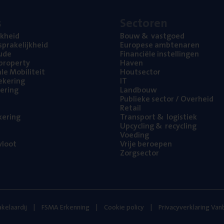
s
Sec­to­ren
jk­heid
Bouw
&
vastgoed
pra­ke­lijk­heid
Euro­pe­se ambtenaren
ude
Finan­ci­ë­le instellingen
l property
Haven
na­le Mobiliteit
Hout­sec­tor
e­ke­ring
IT
e­ring
Land­bouw
Publie­ke sec­tor / Overheid
Retail
ke­ring
Trans­port
&
logistiek
Upcy­cling
&
recycling
Voe­ding
loot
Vrije beroe­pen
Zorg­sec­tor
kelaardij
FSMA Erkenning
Cookie policy
Privacyverklaring Va