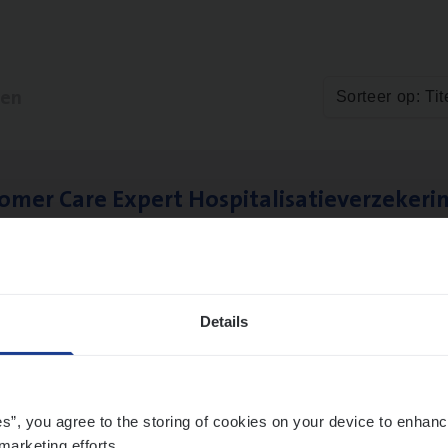
ten
Sorteer op: Tit
to­mer Care Expert Hospitalisatieverzekeri
mer Services
twerpen
Details
es”, you agree to the storing of cookies on your device to enhanc
marketing efforts.