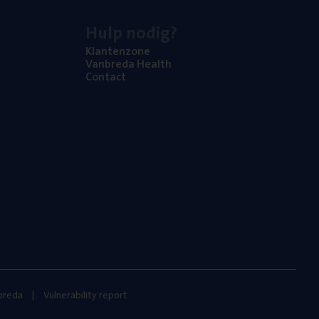
Hulp nodig?
Klan­ten­zo­ne
Van­b­re­da Health
Con­tact
nbreda
Vulnerability report