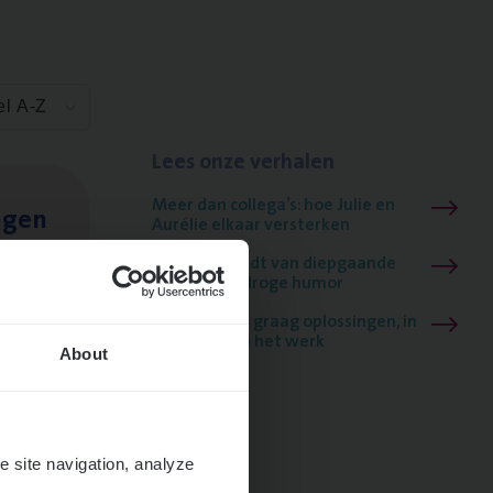
el A-Z
Lees onze verhalen
Meer dan collega’s: hoe Julie en
ngen
Aurélie elkaar versterken
Mathias houdt van diepgaande
dossiers én droge humor
Thalia zoekt graag oplossingen, in
games én op het werk
About
e site navigation, analyze