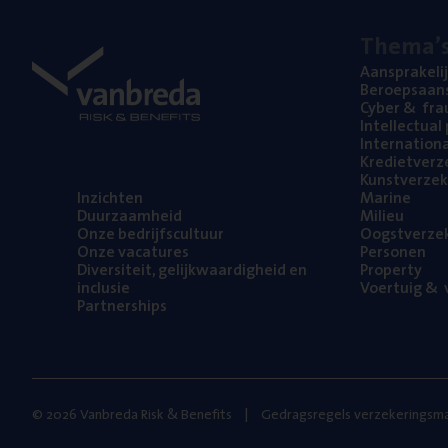
The­ma’
Aan­spra­ke­li
Beroeps­aan­s
Cyber
&
fra
Intel­lec­tu­a
Inter­na­ti­o­
Kre­diet­ver­z
Kunst­ver­ze­k
Inzich­ten
Mari­ne
Duur­zaam­heid
Mili­eu
Onze bedrijfs­cul­tuur
Oogst­ver­ze­
Onze vaca­tu­res
Per­so­nen
Diver­si­teit, gelijk­waar­dig­heid en
Pro­per­ty
inclusie
Voer­tuig
&
v
Part­ner­ships
© 2026 Vanbreda Risk & Benefits
Gedragsregels verzekeringsma