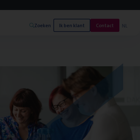
Zoeken
Ik ben klant
Contact
NL