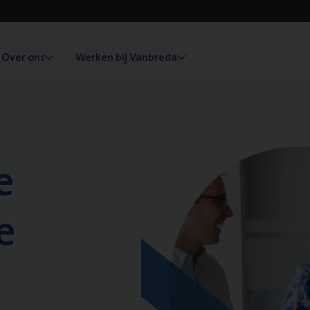
Over ons
Werken bij Vanbreda
e
e