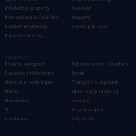
Intel­lec­tu­al property
Per­so­nen
Inter­na­ti­o­na­le Mobiliteit
Pro­per­ty
Kre­diet­ver­ze­ke­ring
Voer­tuig
&
vloot
Kunst­ver­ze­ke­ring
Sec­to­ren
Bouw
&
vastgoed
Publie­ke sec­tor / Overheid
Euro­pe­se ambtenaren
Retail
Finan­ci­ë­le instellingen
Trans­port
&
logistiek
Haven
Upcy­cling
&
recycling
Hout­sec­tor
Voe­ding
IT
Vrije beroe­pen
Land­bouw
Zorg­sec­tor