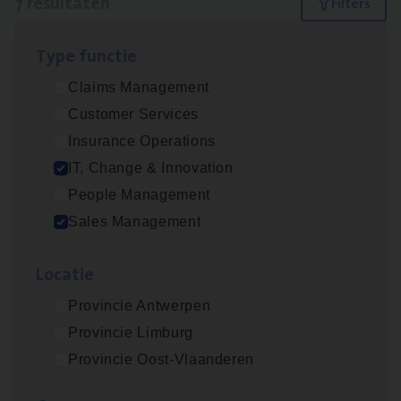
7 resultaten
Filters
Type func­tie
Test Ana­lyst
Claims Management
IT, Change & Innovation
Customer Services
Antwerpen
Insurance Operations
IT, Change & Innovation
People Management
Insu­ran­ce Bro­ker
KMO
Sales Management
Sales Management
Loca­tie
Antwerpen
Provincie Antwerpen
Provincie Limburg
Cor­po­ra­te Insu­ran­ce Bro­ker Property
Provincie Oost-Vlaanderen
Sales Management