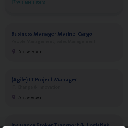
Wis alle filters
Antwerpen
Busi­ness Mana­ger Mari­ne Cargo
People Management, Sales Management
Antwerpen
(Agi­le)
IT
Pro­ject Manager
IT, Change & Innovation
Antwerpen
Insu­ran­ce Bro­ker Trans­port
&
Logistiek