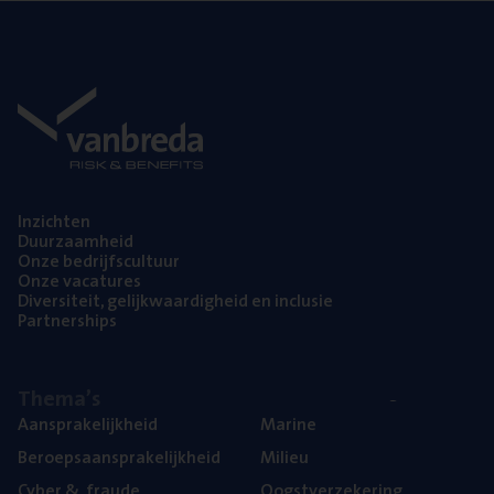
Inzich­ten
Duur­zaam­heid
Onze bedrijfs­cul­tuur
Onze vaca­tu­res
Diver­si­teit, gelijk­waar­dig­heid en inclusie
Part­ner­ships
The­ma’s
Aan­spra­ke­lijk­heid
Mari­ne
Beroeps­aan­spra­ke­lijk­heid
Mili­eu
Cyber
&
fraude
Oogst­ver­ze­ke­ring