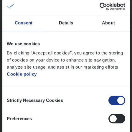
Sales Management
Antwerpen
Consent
Details
About
IT
Busi­ness Analyst
We use cookies
IT, Change & Innovation
By clicking “Accept all cookies”, you agree to the storing
of cookies on your device to enhance site navigation,
Antwerpen
analyze site usage, and assist in our marketing efforts.
Cookie policy
Lees onze verhalen
Consent
Strictly Necessary Cookies
Selection
Meer dan collega’s: hoe Julie en Aurélie elkaar
versterken
Mathias houdt van diepgaande dossiers én droge
Preferences
humor