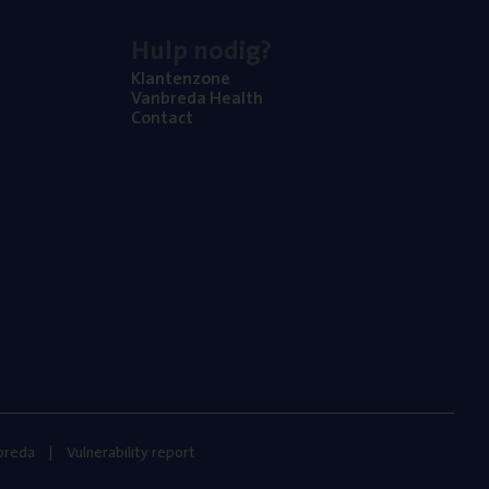
Hulp nodig?
Klan­ten­zo­ne
Van­b­re­da Health
Con­tact
nbreda
Vulnerability report