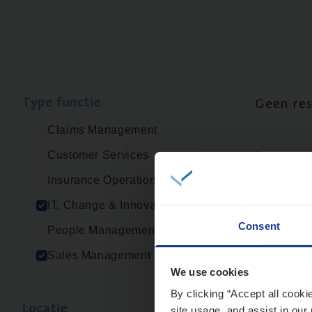
Type func­tie
Geen re
Claims Management
Customer Services
Insurance Operations
IT, Change & Innovation
Consent
People Management
Sales Management
We use cookies
By clicking “Accept all cooki
Loca­tie
site usage, and assist in our 