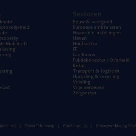
s
Sec­to­ren
jk­heid
Bouw
&
vastgoed
pra­ke­lijk­heid
Euro­pe­se ambtenaren
ude
Finan­ci­ë­le instellingen
l property
Haven
na­le Mobiliteit
Hout­sec­tor
e­ke­ring
IT
e­ring
Land­bouw
Publie­ke sec­tor / Overheid
Retail
ke­ring
Trans­port
&
logistiek
Upcy­cling
&
recycling
Voe­ding
loot
Vrije beroe­pen
Zorg­sec­tor
kelaardij
FSMA Erkenning
Cookie policy
Privacyverklaring Va