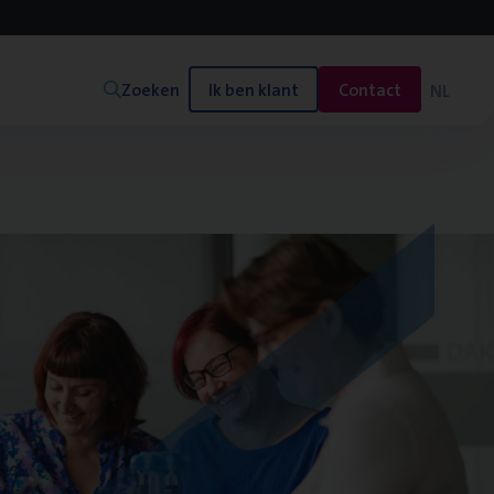
Zoeken
Ik ben klant
Contact
NL