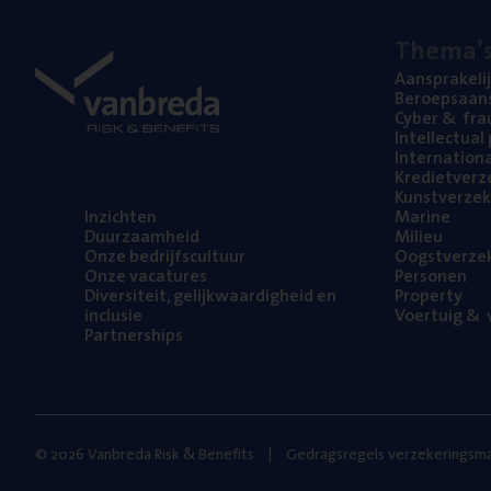
The­ma’
Aan­spra­ke­li
Beroeps­aan­s
Cyber
&
fra
Intel­lec­tu­a
Inter­na­ti­o­
Kre­diet­ver­z
Kunst­ver­ze­k
Inzich­ten
Mari­ne
Duur­zaam­heid
Mili­eu
Onze bedrijfs­cul­tuur
Oogst­ver­ze­
Onze vaca­tu­res
Per­so­nen
Diver­si­teit, gelijk­waar­dig­heid en
Pro­per­ty
inclusie
Voer­tuig
&
v
Part­ner­ships
© 2026 Vanbreda Risk & Benefits
Gedragsregels verzekeringsma