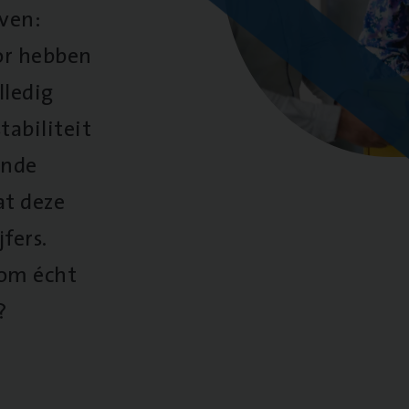
oven:
oor hebben
lledig
tabiliteit
ende
at deze
fers.
 om écht
?