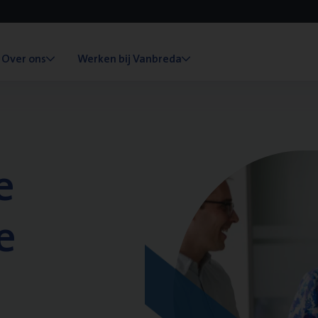
Over ons
Werken bij Vanbreda
e
e