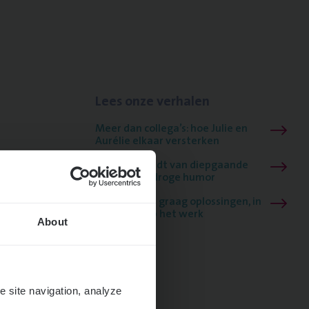
Lees onze verhalen
Meer dan collega’s: hoe Julie en
Aurélie elkaar versterken
Mathias houdt van diepgaande
dossiers én droge humor
Thalia zoekt graag oplossingen, in
games én op het werk
About
e site navigation, analyze