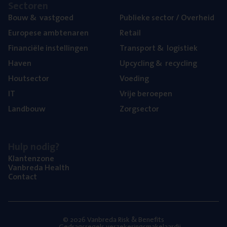
Sec­to­ren
Bouw
&
vastgoed
Publie­ke sec­tor / Overheid
Euro­pe­se ambtenaren
Retail
Finan­ci­ë­le instellingen
Trans­port
&
logistiek
Haven
Upcy­cling
&
recycling
Hout­sec­tor
Voe­ding
IT
Vrije beroe­pen
Land­bouw
Zorg­sec­tor
Hulp nodig?
Klan­ten­zo­ne
Van­b­re­da Health
Con­tact
© 2026 Vanbreda Risk & Benefits
Gedragsregels verzekeringsmakelaardij