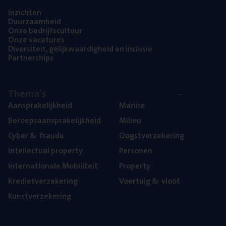
Inzich­ten
Duur­zaam­heid
Onze bedrijfs­cul­tuur
Onze vaca­tu­res
Diver­si­teit, gelijk­waar­dig­heid en inclusie
Part­ner­ships
The­ma’s
Aan­spra­ke­lijk­heid
Mari­ne
Beroeps­aan­spra­ke­lijk­heid
Mili­eu
Cyber
&
fraude
Oogst­ver­ze­ke­ring
Intel­lec­tu­al property
Per­so­nen
Inter­na­ti­o­na­le Mobiliteit
Pro­per­ty
Kre­diet­ver­ze­ke­ring
Voer­tuig
&
vloot
Kunst­ver­ze­ke­ring