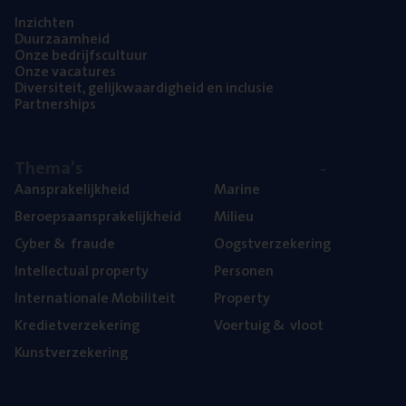
Inzich­ten
Duur­zaam­heid
Onze bedrijfs­cul­tuur
Onze vaca­tu­res
Diver­si­teit, gelijk­waar­dig­heid en inclusie
Part­ner­ships
The­ma’s
Aan­spra­ke­lijk­heid
Mari­ne
Beroeps­aan­spra­ke­lijk­heid
Mili­eu
Cyber
&
fraude
Oogst­ver­ze­ke­ring
Intel­lec­tu­al property
Per­so­nen
Inter­na­ti­o­na­le Mobiliteit
Pro­per­ty
Kre­diet­ver­ze­ke­ring
Voer­tuig
&
vloot
Kunst­ver­ze­ke­ring