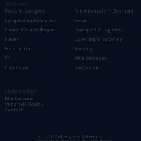
Sec­to­ren
Bouw
&
vastgoed
Publie­ke sec­tor / Overheid
Euro­pe­se ambtenaren
Retail
Finan­ci­ë­le instellingen
Trans­port
&
logistiek
Haven
Upcy­cling
&
recycling
Hout­sec­tor
Voe­ding
IT
Vrije beroe­pen
Land­bouw
Zorg­sec­tor
Hulp nodig?
Klan­ten­zo­ne
Van­b­re­da Health
Con­tact
© 2026 Vanbreda Risk & Benefits
Gedragsregels verzekeringsmakelaardij