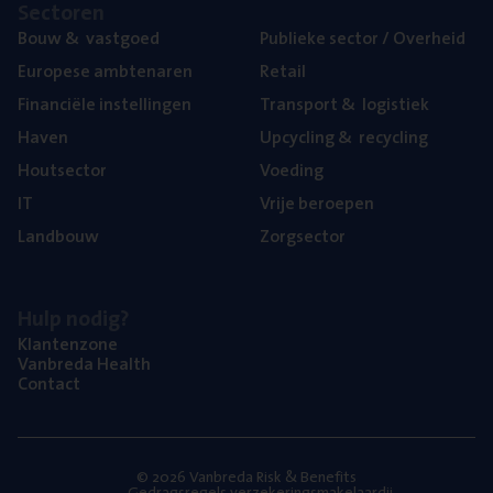
Sec­to­ren
Bouw
&
vastgoed
Publie­ke sec­tor / Overheid
Euro­pe­se ambtenaren
Retail
Finan­ci­ë­le instellingen
Trans­port
&
logistiek
Haven
Upcy­cling
&
recycling
Hout­sec­tor
Voe­ding
IT
Vrije beroe­pen
Land­bouw
Zorg­sec­tor
Hulp nodig?
Klan­ten­zo­ne
Van­b­re­da Health
Con­tact
© 2026 Vanbreda Risk & Benefits
Gedragsregels verzekeringsmakelaardij