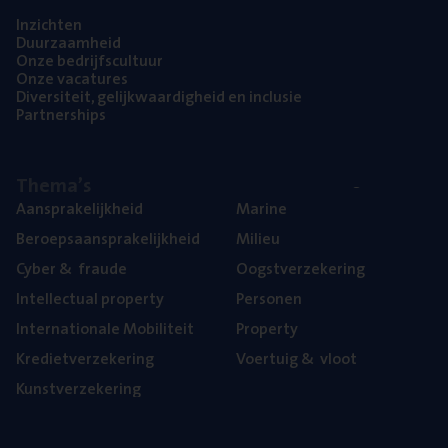
Inzich­ten
Duur­zaam­heid
Onze bedrijfs­cul­tuur
Onze vaca­tu­res
Diver­si­teit, gelijk­waar­dig­heid en inclusie
Part­ner­ships
The­ma’s
Aan­spra­ke­lijk­heid
Mari­ne
Beroeps­aan­spra­ke­lijk­heid
Mili­eu
Cyber
&
fraude
Oogst­ver­ze­ke­ring
Intel­lec­tu­al property
Per­so­nen
Inter­na­ti­o­na­le Mobiliteit
Pro­per­ty
Kre­diet­ver­ze­ke­ring
Voer­tuig
&
vloot
Kunst­ver­ze­ke­ring