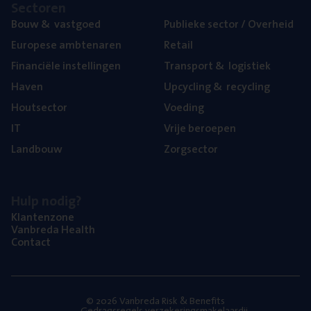
Sec­to­ren
Bouw
&
vastgoed
Publie­ke sec­tor / Overheid
Euro­pe­se ambtenaren
Retail
Finan­ci­ë­le instellingen
Trans­port
&
logistiek
Haven
Upcy­cling
&
recycling
Hout­sec­tor
Voe­ding
IT
Vrije beroe­pen
Land­bouw
Zorg­sec­tor
Hulp nodig?
Klan­ten­zo­ne
Van­b­re­da Health
Con­tact
© 2026 Vanbreda Risk & Benefits
Gedragsregels verzekeringsmakelaardij