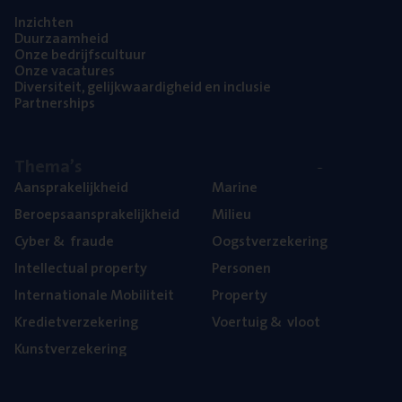
Inzich­ten
Duur­zaam­heid
Onze bedrijfs­cul­tuur
Onze vaca­tu­res
Diver­si­teit, gelijk­waar­dig­heid en inclusie
Part­ner­ships
The­ma’s
Aan­spra­ke­lijk­heid
Mari­ne
Beroeps­aan­spra­ke­lijk­heid
Mili­eu
Cyber
&
fraude
Oogst­ver­ze­ke­ring
Intel­lec­tu­al property
Per­so­nen
Inter­na­ti­o­na­le Mobiliteit
Pro­per­ty
Kre­diet­ver­ze­ke­ring
Voer­tuig
&
vloot
Kunst­ver­ze­ke­ring