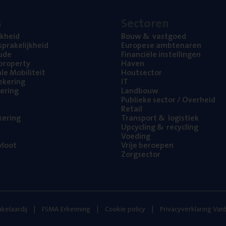
s
Sec­to­ren
jk­heid
Bouw
&
vastgoed
pra­ke­lijk­heid
Euro­pe­se ambtenaren
ude
Finan­ci­ë­le instellingen
l property
Haven
na­le Mobiliteit
Hout­sec­tor
e­ke­ring
IT
e­ring
Land­bouw
Publie­ke sec­tor / Overheid
Retail
ke­ring
Trans­port
&
logistiek
Upcy­cling
&
recycling
Voe­ding
loot
Vrije beroe­pen
Zorg­sec­tor
kelaardij
FSMA Erkenning
Cookie policy
Privacyverklaring Va