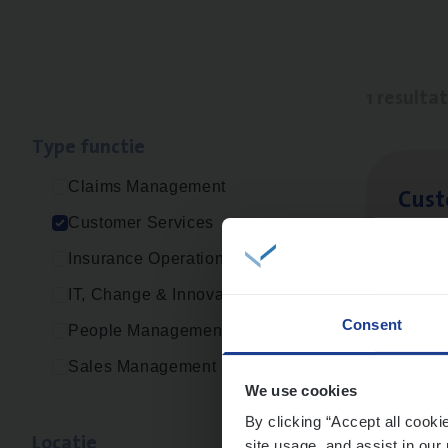
1 resulta
Type func­tie
Claims Management
Cus­
Customer Services
Custo
Insurance Operations
An
IT, Change & Innovation
Consent
People Management
Sales Management
We use cookies
By clicking “Accept all cooki
Loca­tie
site usage, and assist in our 