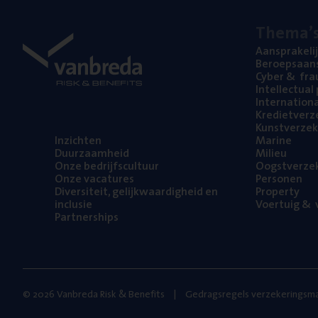
The­ma’
Aan­spra­ke­li
Beroeps­aan­s
Cyber
&
fra
Intel­lec­tu­a
Inter­na­ti­o­
Kre­diet­ver­z
Kunst­ver­ze­k
Inzich­ten
Mari­ne
Duur­zaam­heid
Mili­eu
Onze bedrijfs­cul­tuur
Oogst­ver­ze­
Onze vaca­tu­res
Per­so­nen
Diver­si­teit, gelijk­waar­dig­heid en
Pro­per­ty
inclusie
Voer­tuig
&
v
Part­ner­ships
© 2026 Vanbreda Risk & Benefits
Gedragsregels verzekeringsma