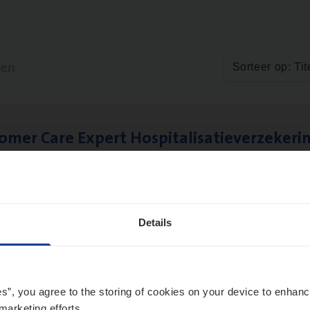
ten
Sorteer op: Tit
to­mer Care Expert Hospitalisatieverzekeri
mer Services
twerpen
Details
es”, you agree to the storing of cookies on your device to enhanc
marketing efforts.