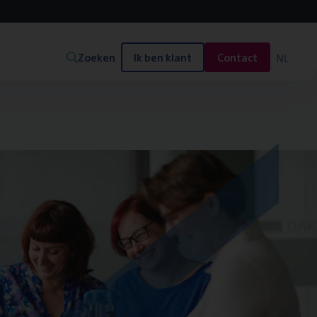
Zoeken
Ik ben klant
Contact
NL