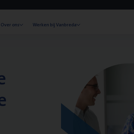
Over ons
Werken bij Vanbreda
e
e