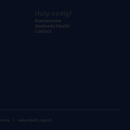
Hulp nodig?
Klan­ten­zo­ne
Van­b­re­da Health
Con­tact
nbreda
Vulnerability report