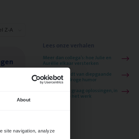
el Z-A
Lees onze verhalen
Meer dan collega’s: hoe Julie en
ngen
Aurélie elkaar versterken
Mathias houdt van diepgaande
dossiers én droge humor
Thalia zoekt graag oplossingen, in
games én op het werk
About
e site navigation, analyze