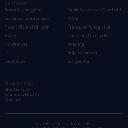
Sec­to­ren
Bouw
&
vastgoed
Publie­ke sec­tor / Overheid
Euro­pe­se ambtenaren
Retail
Finan­ci­ë­le instellingen
Trans­port
&
logistiek
Haven
Upcy­cling
&
recycling
Hout­sec­tor
Voe­ding
IT
Vrije beroe­pen
Land­bouw
Zorg­sec­tor
Hulp nodig?
Klan­ten­zo­ne
Van­b­re­da Health
Con­tact
© 2026 Vanbreda Risk & Benefits
Gedragsregels verzekeringsmakelaardij