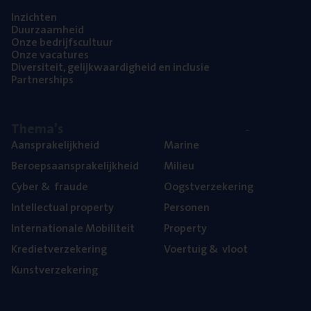
Inzich­ten
Duur­zaam­heid
Onze bedrijfs­cul­tuur
Onze vaca­tu­res
Diver­si­teit, gelijk­waar­dig­heid en inclusie
Part­ner­ships
The­ma’s
Aan­spra­ke­lijk­heid
Mari­ne
Beroeps­aan­spra­ke­lijk­heid
Mili­eu
Cyber
&
fraude
Oogst­ver­ze­ke­ring
Intel­lec­tu­al property
Per­so­nen
Inter­na­ti­o­na­le Mobiliteit
Pro­per­ty
Kre­diet­ver­ze­ke­ring
Voer­tuig
&
vloot
Kunst­ver­ze­ke­ring