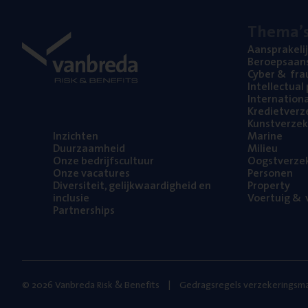
The­ma’
Aan­spra­ke­li
Beroeps­aan­s
Cyber
&
fra
Intel­lec­tu­a
Inter­na­ti­o­
Kre­diet­ver­z
Kunst­ver­ze­k
Inzich­ten
Mari­ne
Duur­zaam­heid
Mili­eu
Onze bedrijfs­cul­tuur
Oogst­ver­ze­
Onze vaca­tu­res
Per­so­nen
Diver­si­teit, gelijk­waar­dig­heid en
Pro­per­ty
inclusie
Voer­tuig
&
v
Part­ner­ships
© 2026 Vanbreda Risk & Benefits
Gedragsregels verzekeringsma