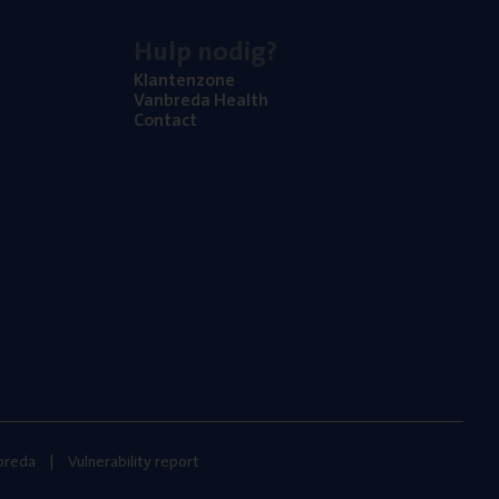
Hulp nodig?
Klan­ten­zo­ne
Van­b­re­da Health
Con­tact
nbreda
Vulnerability report