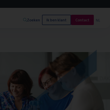
Zoeken
Ik ben klant
Contact
NL