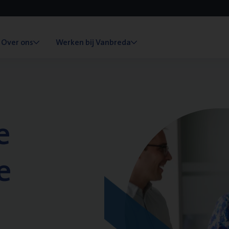
Over ons
Werken bij Vanbreda
e
e