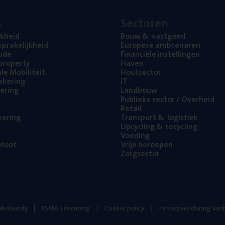
s
Sec­to­ren
jk­heid
Bouw
&
vastgoed
pra­ke­lijk­heid
Euro­pe­se ambtenaren
ude
Finan­ci­ë­le instellingen
l property
Haven
na­le Mobiliteit
Hout­sec­tor
e­ke­ring
IT
e­ring
Land­bouw
Publie­ke sec­tor / Overheid
Retail
ke­ring
Trans­port
&
logistiek
Upcy­cling
&
recycling
Voe­ding
loot
Vrije beroe­pen
Zorg­sec­tor
kelaardij
FSMA Erkenning
Cookie policy
Privacyverklaring Va