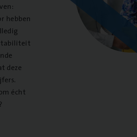
oven:
oor hebben
lledig
tabiliteit
ende
at deze
fers.
 om écht
?