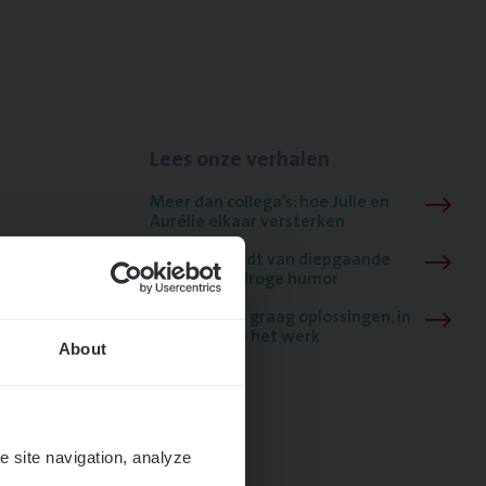
Lees onze verhalen
Meer dan collega’s: hoe Julie en
Aurélie elkaar versterken
Mathias houdt van diepgaande
dossiers én droge humor
Thalia zoekt graag oplossingen, in
games én op het werk
About
e site navigation, analyze