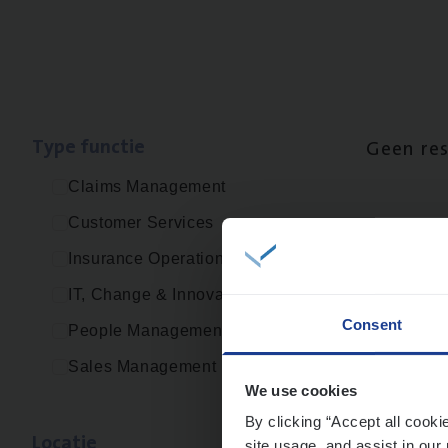
Type func­tie
Geen re
Claims Management
Customer Services
Insurance Operations
IT, Change & Innovation
Consent
People Management
Sales Management
We use cookies
By clicking “Accept all cooki
Loca­tie
site usage, and assist in our 