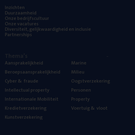
Inzich­ten
Duur­zaam­heid
Onze bedrijfs­cul­tuur
Onze vaca­tu­res
Diver­si­teit, gelijk­waar­dig­heid en inclusie
Part­ner­ships
The­ma’s
Aan­spra­ke­lijk­heid
Mari­ne
Beroeps­aan­spra­ke­lijk­heid
Mili­eu
Cyber
&
fraude
Oogst­ver­ze­ke­ring
Intel­lec­tu­al property
Per­so­nen
Inter­na­ti­o­na­le Mobiliteit
Pro­per­ty
Kre­diet­ver­ze­ke­ring
Voer­tuig
&
vloot
Kunst­ver­ze­ke­ring