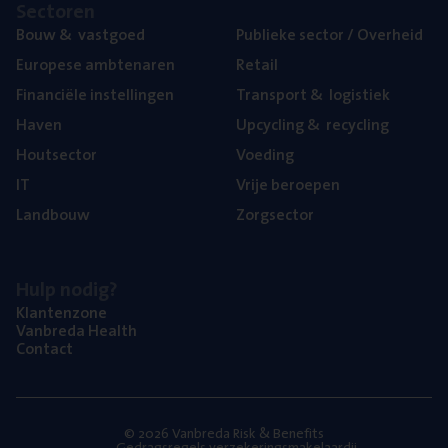
Sec­to­ren
Bouw
&
vastgoed
Publie­ke sec­tor / Overheid
Euro­pe­se ambtenaren
Retail
Finan­ci­ë­le instellingen
Trans­port
&
logistiek
Haven
Upcy­cling
&
recycling
Hout­sec­tor
Voe­ding
IT
Vrije beroe­pen
Land­bouw
Zorg­sec­tor
Hulp nodig?
Klan­ten­zo­ne
Van­b­re­da Health
Con­tact
© 2026 Vanbreda Risk & Benefits
Gedragsregels verzekeringsmakelaardij