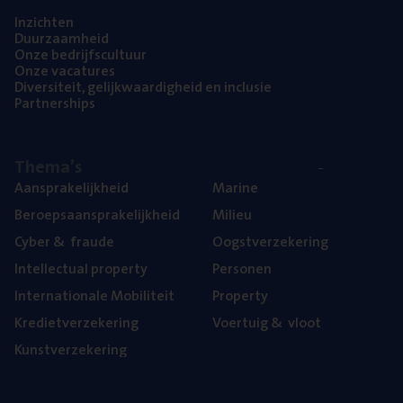
Inzich­ten
Duur­zaam­heid
Onze bedrijfs­cul­tuur
Onze vaca­tu­res
Diver­si­teit, gelijk­waar­dig­heid en inclusie
Part­ner­ships
The­ma’s
Aan­spra­ke­lijk­heid
Mari­ne
Beroeps­aan­spra­ke­lijk­heid
Mili­eu
Cyber
&
fraude
Oogst­ver­ze­ke­ring
Intel­lec­tu­al property
Per­so­nen
Inter­na­ti­o­na­le Mobiliteit
Pro­per­ty
Kre­diet­ver­ze­ke­ring
Voer­tuig
&
vloot
Kunst­ver­ze­ke­ring