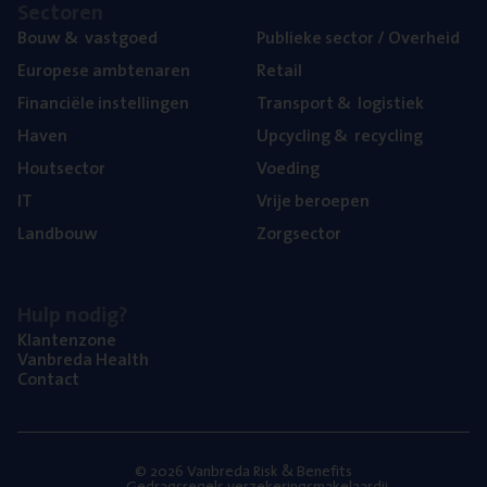
Sec­to­ren
Bouw
&
vastgoed
Publie­ke sec­tor / Overheid
Euro­pe­se ambtenaren
Retail
Finan­ci­ë­le instellingen
Trans­port
&
logistiek
Haven
Upcy­cling
&
recycling
Hout­sec­tor
Voe­ding
IT
Vrije beroe­pen
Land­bouw
Zorg­sec­tor
Hulp nodig?
Klan­ten­zo­ne
Van­b­re­da Health
Con­tact
© 2026 Vanbreda Risk & Benefits
Gedragsregels verzekeringsmakelaardij