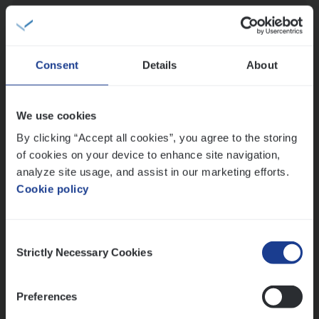
(Agi­le)
IT
Pro­ject Manager
IT, Change & Innovation
Antwerpen
Consent
Details
About
We use cookies
IT
Busi­ness Analyst
By clicking “Accept all cookies”, you agree to the storing
IT, Change & Innovation
of cookies on your device to enhance site navigation,
Antwerpen
analyze site usage, and assist in our marketing efforts.
Cookie policy
Lees onze verhalen
Consent
Strictly Necessary Cookies
Selection
Meer dan collega’s: hoe Julie en Aurélie elkaar
versterken
Preferences
Mathias houdt van diepgaande dossiers én droge