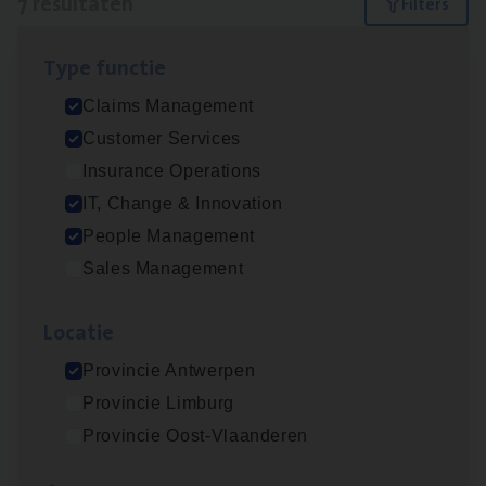
7 resultaten
Filters
Type func­tie
Claims­hand­ler Fleet
&
Bike
Claims Management
Claims Management
Customer Services
Antwerpen
Insurance Operations
IT, Change & Innovation
People Management
Test Ana­lyst
Sales Management
IT, Change & Innovation
Loca­tie
Antwerpen
Provincie Antwerpen
Provincie Limburg
Cus­to­mer Care Expert
Provincie Oost-Vlaanderen
Hospitalisatieverzekeringen