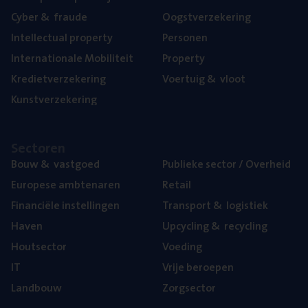
Cyber
&
fraude
Oogst­ver­ze­ke­ring
Intel­lec­tu­al property
Per­so­nen
Inter­na­ti­o­na­le Mobiliteit
Pro­per­ty
Kre­diet­ver­ze­ke­ring
Voer­tuig
&
vloot
Kunst­ver­ze­ke­ring
Sec­to­ren
Bouw
&
vastgoed
Publie­ke sec­tor / Overheid
Euro­pe­se ambtenaren
Retail
Finan­ci­ë­le instellingen
Trans­port
&
logistiek
Haven
Upcy­cling
&
recycling
Hout­sec­tor
Voe­ding
IT
Vrije beroe­pen
Land­bouw
Zorg­sec­tor