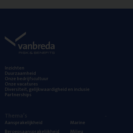
Inzich­ten
Duur­zaam­heid
Onze bedrijfs­cul­tuur
Onze vaca­tu­res
Diver­si­teit, gelijk­waar­dig­heid en inclusie
Part­ner­ships
The­ma’s
Aan­spra­ke­lijk­heid
Mari­ne
Beroeps­aan­spra­ke­lijk­heid
Mili­eu