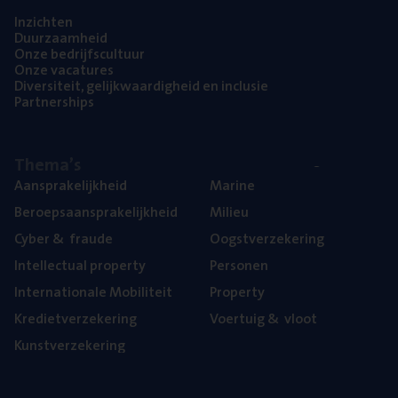
Inzich­ten
Duur­zaam­heid
Onze bedrijfs­cul­tuur
Onze vaca­tu­res
Diver­si­teit, gelijk­waar­dig­heid en inclusie
Part­ner­ships
The­ma’s
Aan­spra­ke­lijk­heid
Mari­ne
Beroeps­aan­spra­ke­lijk­heid
Mili­eu
Cyber
&
fraude
Oogst­ver­ze­ke­ring
Intel­lec­tu­al property
Per­so­nen
Inter­na­ti­o­na­le Mobiliteit
Pro­per­ty
Kre­diet­ver­ze­ke­ring
Voer­tuig
&
vloot
Kunst­ver­ze­ke­ring