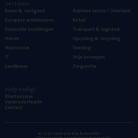
Sec­to­ren
Bouw
&
vastgoed
Publie­ke sec­tor / Overheid
Euro­pe­se ambtenaren
Retail
Finan­ci­ë­le instellingen
Trans­port
&
logistiek
Haven
Upcy­cling
&
recycling
Hout­sec­tor
Voe­ding
IT
Vrije beroe­pen
Land­bouw
Zorg­sec­tor
Hulp nodig?
Klan­ten­zo­ne
Van­b­re­da Health
Con­tact
© 2026 Vanbreda Risk & Benefits
Gedragsregels verzekeringsmakelaardij