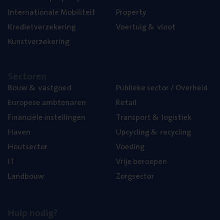
Inter­na­ti­o­na­le Mobiliteit
Pro­per­ty
Kre­diet­ver­ze­ke­ring
Voer­tuig
&
vloot
Kunst­ver­ze­ke­ring
Sec­to­ren
Bouw
&
vastgoed
Publie­ke sec­tor / Overheid
Euro­pe­se ambtenaren
Retail
Finan­ci­ë­le instellingen
Trans­port
&
logistiek
Haven
Upcy­cling
&
recycling
Hout­sec­tor
Voe­ding
IT
Vrije beroe­pen
Land­bouw
Zorg­sec­tor
Hulp nodig?