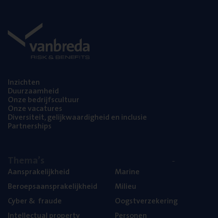
Inzich­ten
Duur­zaam­heid
Onze bedrijfs­cul­tuur
Onze vaca­tu­res
Diver­si­teit, gelijk­waar­dig­heid en inclusie
Part­ner­ships
The­ma’s
Aan­spra­ke­lijk­heid
Mari­ne
Beroeps­aan­spra­ke­lijk­heid
Mili­eu
Cyber
&
fraude
Oogst­ver­ze­ke­ring
Intel­lec­tu­al property
Per­so­nen