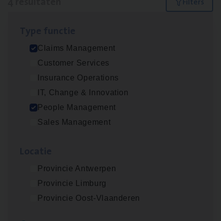
4 resultaten
Filters
Type func­tie
Scha­de­be­heer­der verzekeringen
Claims Management
Claims Management
Customer Services
Sint-Niklaas/Temse
Insurance Operations
IT, Change & Innovation
People Management
Busi­ness Mana­ger Mari­ne Cargo
Sales Management
People Management, Sales Management
Loca­tie
Antwerpen
Provincie Antwerpen
Provincie Limburg
Scha­de Expert Fleet
Provincie Oost-Vlaanderen
Claims Management