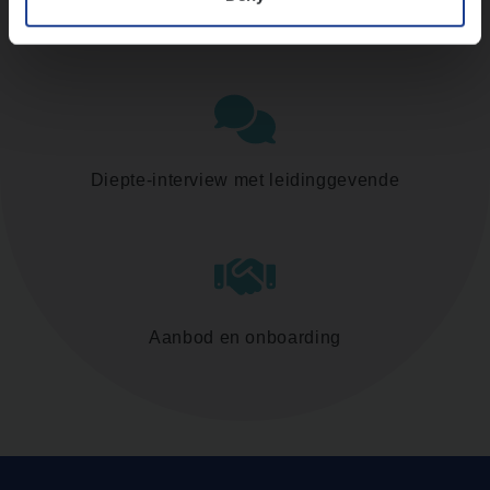
Assessment
Diepte-interview met leidinggevende
Aanbod en onboarding