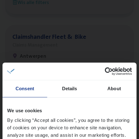
Wis alle filters
Antwerpen
Claims­hand­ler Fleet
&
Bike
Claims Management
Antwerpen
Lees onze verhalen
Consent
Details
About
Meer dan collega’s: hoe Julie en Aurélie elkaar
versterken
We use cookies
Mathias houdt van diepgaande dossiers én droge
humor
By clicking “Accept all cookies”, you agree to the storing
of cookies on your device to enhance site navigation,
Thalia zoekt graag oplossingen, in games én op het
analyze site usage, and assist in our marketing efforts.
werk