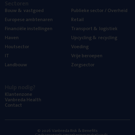
Sec­to­ren
Bouw
&
vastgoed
Publie­ke sec­tor / Overheid
Euro­pe­se ambtenaren
Retail
Finan­ci­ë­le instellingen
Trans­port
&
logistiek
Haven
Upcy­cling
&
recycling
Hout­sec­tor
Voe­ding
IT
Vrije beroe­pen
Land­bouw
Zorg­sec­tor
Hulp nodig?
Klan­ten­zo­ne
Van­b­re­da Health
Con­tact
© 2026 Vanbreda Risk & Benefits
Gedragsregels verzekeringsmakelaardij