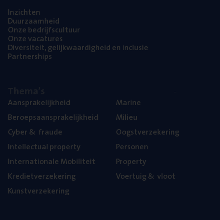
Inzich­ten
Duur­zaam­heid
Onze bedrijfs­cul­tuur
Onze vaca­tu­res
Diver­si­teit, gelijk­waar­dig­heid en inclusie
Part­ner­ships
The­ma’s
Aan­spra­ke­lijk­heid
Mari­ne
Beroeps­aan­spra­ke­lijk­heid
Mili­eu
Cyber
&
fraude
Oogst­ver­ze­ke­ring
Intel­lec­tu­al property
Per­so­nen
Inter­na­ti­o­na­le Mobiliteit
Pro­per­ty
Kre­diet­ver­ze­ke­ring
Voer­tuig
&
vloot
Kunst­ver­ze­ke­ring