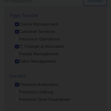
10 resultaten
Filters
Type func­tie
IT
Busi­ness Analyst
Claims Management
IT, Change & Innovation
Customer Services
Antwerpen
Insurance Operations
IT, Change & Innovation
People Management
Insu­ran­ce Bro­ker Trans­port
&
Logistiek
Sales Management
Sales Management
Loca­tie
Antwerpen
Provincie Antwerpen
Provincie Limburg
(Agi­le)
IT
Pro­ject Manager
Provincie Oost-Vlaanderen
IT, Change & Innovation