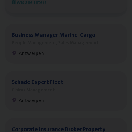
Wis alle filters
Antwerpen
Busi­ness Mana­ger Mari­ne Cargo
People Management, Sales Management
Antwerpen
Scha­de Expert Fleet
Claims Management
Antwerpen
Cor­po­ra­te Insu­ran­ce Bro­ker Property