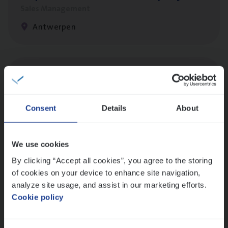
Sales Management
Antwerpen
Cus­to­mer Care Expert
Hospitalisatieverzekeringen
Customer Services
Consent
Details
About
Antwerpen
We use cookies
By clicking “Accept all cookies”, you agree to the storing
Insu­ran­ce Bro­ker
KMO
of cookies on your device to enhance site navigation,
Sales Management
analyze site usage, and assist in our marketing efforts.
Cookie policy
Antwerpen