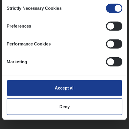
Consent
Strictly Necessary Cookies
Selection
Vorige
Volgende
Preferences
Lees onze verhalen
Performance Cookies
Meer dan collega’s: hoe Julie en Aurélie elkaar
versterken
Marketing
Mathias houdt van diepgaande dossiers én droge
humor
Thalia zoekt graag oplossingen, in games én op het
werk
Accept all
Deny
Ons sollicitatieproces