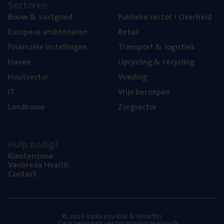
Sec­to­ren
Bouw
&
vastgoed
Publie­ke sec­tor / Overheid
Euro­pe­se ambtenaren
Retail
Finan­ci­ë­le instellingen
Trans­port
&
logistiek
Haven
Upcy­cling
&
recycling
Hout­sec­tor
Voe­ding
IT
Vrije beroe­pen
Land­bouw
Zorg­sec­tor
Hulp nodig?
Klan­ten­zo­ne
Van­b­re­da Health
Con­tact
© 2026 Vanbreda Risk & Benefits
Gedragsregels verzekeringsmakelaardij