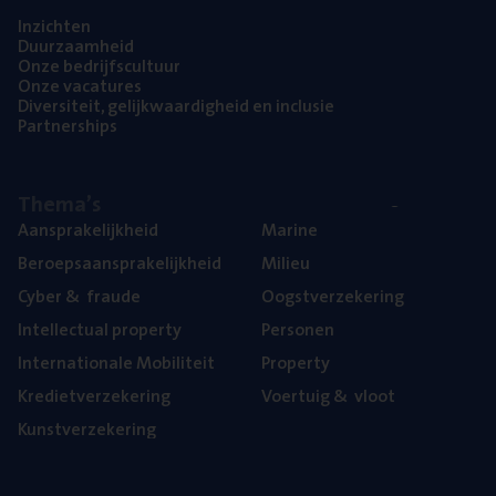
Inzich­ten
Duur­zaam­heid
Onze bedrijfs­cul­tuur
Onze vaca­tu­res
Diver­si­teit, gelijk­waar­dig­heid en inclusie
Part­ner­ships
The­ma’s
Aan­spra­ke­lijk­heid
Mari­ne
Beroeps­aan­spra­ke­lijk­heid
Mili­eu
Cyber
&
fraude
Oogst­ver­ze­ke­ring
Intel­lec­tu­al property
Per­so­nen
Inter­na­ti­o­na­le Mobiliteit
Pro­per­ty
Kre­diet­ver­ze­ke­ring
Voer­tuig
&
vloot
Kunst­ver­ze­ke­ring