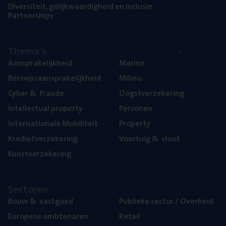
Diver­si­teit, gelijk­waar­dig­heid en inclusie
Part­ner­ships
The­ma’s
Aan­spra­ke­lijk­heid
Mari­ne
Beroeps­aan­spra­ke­lijk­heid
Mili­eu
Cyber
&
fraude
Oogst­ver­ze­ke­ring
Intel­lec­tu­al property
Per­so­nen
Inter­na­ti­o­na­le Mobiliteit
Pro­per­ty
Kre­diet­ver­ze­ke­ring
Voer­tuig
&
vloot
Kunst­ver­ze­ke­ring
Sec­to­ren
Bouw
&
vastgoed
Publie­ke sec­tor / Overheid
Euro­pe­se ambtenaren
Retail