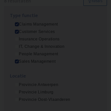
8 resultaten
Filters
Type func­tie
Claims­hand­ler Fleet
&
Bike
Claims Management
Claims Management
Customer Services
Antwerpen
Insurance Operations
IT, Change & Innovation
People Management
Insu­ran­ce Bro­ker
KMO
Sales Management
Sales Management
Loca­tie
Antwerpen
Provincie Antwerpen
Provincie Limburg
Cus­to­mer Care Expert
Provincie Oost-Vlaanderen
Hospitalisatieverzekeringen