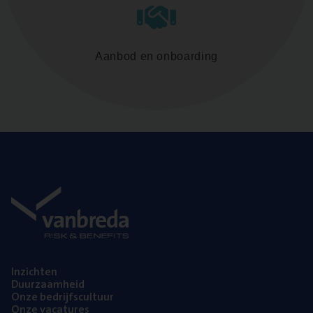
Aanbod en onboarding
Inzich­ten
Duur­zaam­heid
Onze bedrijfs­cul­tuur
Onze vaca­tu­res