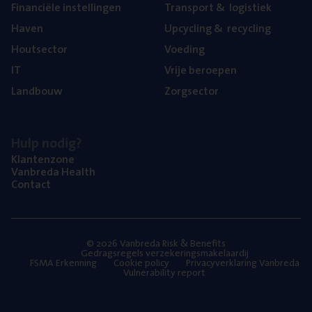
Finan­ci­ë­le instellingen
Trans­port
&
logistiek
Haven
Upcy­cling
&
recycling
Hout­sec­tor
Voe­ding
IT
Vrije beroe­pen
Land­bouw
Zorg­sec­tor
Hulp nodig?
Klan­ten­zo­ne
Van­b­re­da Health
Con­tact
© 2026 Vanbreda Risk & Benefits
Gedragsregels verzekeringsmakelaardij
FSMA Erkenning
Cookie policy
Privacyverklaring Vanbreda
Vulnerability report