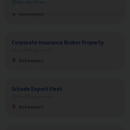
Wis alle filters
Customer Services
Antwerpen
Cor­po­ra­te Insu­ran­ce Bro­ker Property
Sales Management
Antwerpen
Scha­de Expert Fleet
Claims Management
Antwerpen