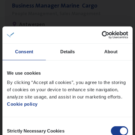
Busi­ness Mana­ger Mari­ne Cargo
People Management, Sales Management
Antwerpen
Scha­de­be­heer­der verzekeringen
Consent
Details
About
Claims Management
Sint-Niklaas/Temse
We use cookies
By clicking “Accept all cookies”, you agree to the storing
of cookies on your device to enhance site navigation,
analyze site usage, and assist in our marketing efforts.
Insu­ran­ce Bro­ker Trans­port
&
Logistiek
Cookie policy
Sales Management
Antwerpen
Consent
Strictly Necessary Cookies
Selection