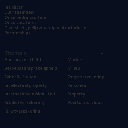
Inzich­ten
Duur­zaam­heid
Onze bedrijfs­cul­tuur
Onze vaca­tu­res
Diver­si­teit, gelijk­waar­dig­heid en inclusie
Part­ner­ships
The­ma’s
Aan­spra­ke­lijk­heid
Mari­ne
Beroeps­aan­spra­ke­lijk­heid
Mili­eu
Cyber
&
fraude
Oogst­ver­ze­ke­ring
Intel­lec­tu­al property
Per­so­nen
Inter­na­ti­o­na­le Mobiliteit
Pro­per­ty
Kre­diet­ver­ze­ke­ring
Voer­tuig
&
vloot
Kunst­ver­ze­ke­ring