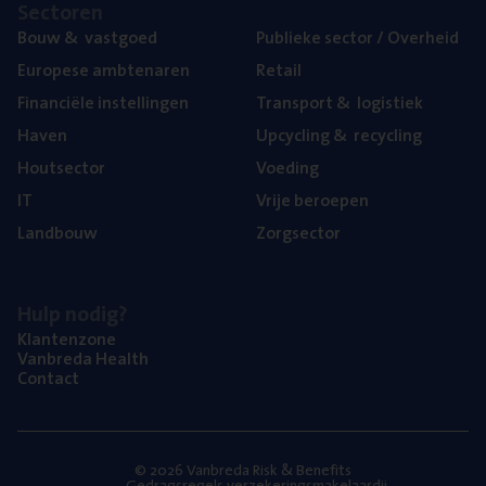
Sec­to­ren
Bouw
&
vastgoed
Publie­ke sec­tor / Overheid
Euro­pe­se ambtenaren
Retail
Finan­ci­ë­le instellingen
Trans­port
&
logistiek
Haven
Upcy­cling
&
recycling
Hout­sec­tor
Voe­ding
IT
Vrije beroe­pen
Land­bouw
Zorg­sec­tor
Hulp nodig?
Klan­ten­zo­ne
Van­b­re­da Health
Con­tact
© 2026 Vanbreda Risk & Benefits
Gedragsregels verzekeringsmakelaardij