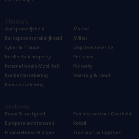
The­ma’s
Aan­spra­ke­lijk­heid
Mari­ne
Beroeps­aan­spra­ke­lijk­heid
Mili­eu
Cyber
&
fraude
Oogst­ver­ze­ke­ring
Intel­lec­tu­al property
Per­so­nen
Inter­na­ti­o­na­le Mobiliteit
Pro­per­ty
Kre­diet­ver­ze­ke­ring
Voer­tuig
&
vloot
Kunst­ver­ze­ke­ring
Sec­to­ren
Bouw
&
vastgoed
Publie­ke sec­tor / Overheid
Euro­pe­se ambtenaren
Retail
Finan­ci­ë­le instellingen
Trans­port
&
logistiek