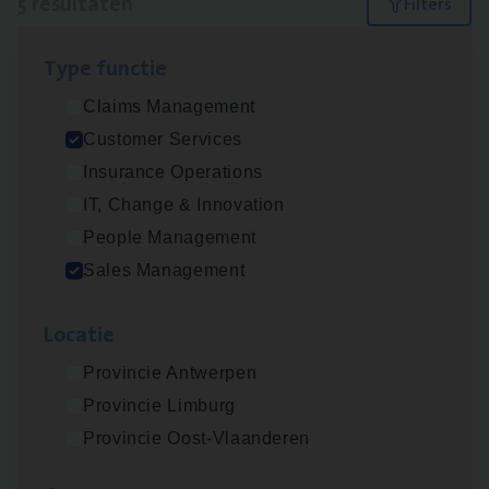
5 resultaten
Filters
Type func­tie
Busi­ness Mana­ger Mari­ne Cargo
Claims Management
People Management, Sales Management
Customer Services
Antwerpen
Insurance Operations
IT, Change & Innovation
People Management
Cor­po­ra­te Insu­ran­ce Bro­ker Property
Sales Management
Sales Management
Loca­tie
Antwerpen
Provincie Antwerpen
Provincie Limburg
Cus­to­mer Care Expert
Provincie Oost-Vlaanderen
Hospitalisatieverzekeringen