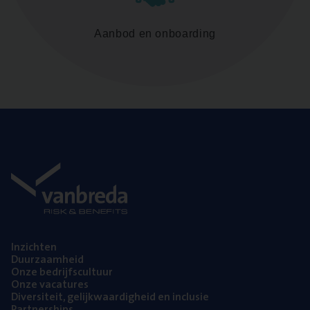
Aanbod en onboarding
Inzich­ten
Duur­zaam­heid
Onze bedrijfs­cul­tuur
Onze vaca­tu­res
Diver­si­teit, gelijk­waar­dig­heid en inclusie
Part­ner­ships