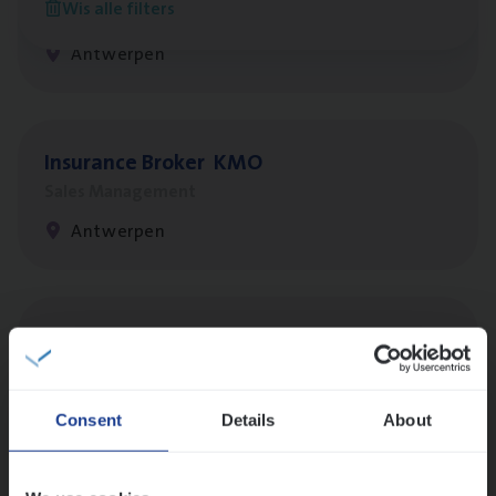
Wis alle filters
Customer Services
Antwerpen
Insu­ran­ce Bro­ker
KMO
Sales Management
Antwerpen
Insu­ran­ce Bro­ker Trans­port
&
Logistiek
Sales Management
Antwerpen
Consent
Details
About