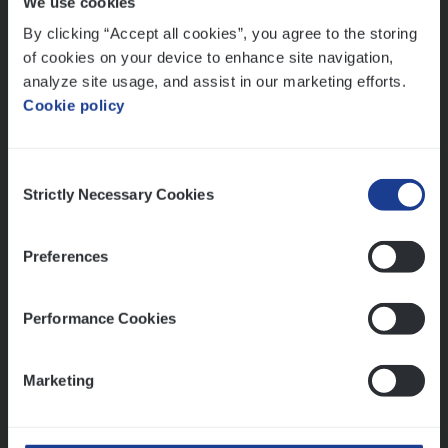
We use cookies
Lees onze verhalen
By clicking “Accept all cookies”, you agree to the storing
Meer dan collega’s: hoe Julie en Aurélie elkaar
of cookies on your device to enhance site navigation,
versterken
analyze site usage, and assist in our marketing efforts.
Cookie policy
Mathias houdt van diepgaande dossiers én droge
humor
Thalia zoekt graag oplossingen, in games én op het
Consent
werk
Strictly Necessary Cookies
Selection
Preferences
Ons sollicitatieproces
Performance Cookies
Marketing