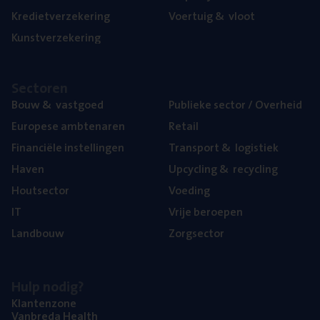
Kre­diet­ver­ze­ke­ring
Voer­tuig
&
vloot
Kunst­ver­ze­ke­ring
Sec­to­ren
Bouw
&
vastgoed
Publie­ke sec­tor / Overheid
Euro­pe­se ambtenaren
Retail
Finan­ci­ë­le instellingen
Trans­port
&
logistiek
Haven
Upcy­cling
&
recycling
Hout­sec­tor
Voe­ding
IT
Vrije beroe­pen
Land­bouw
Zorg­sec­tor
Hulp nodig?
Klan­ten­zo­ne
Van­b­re­da Health