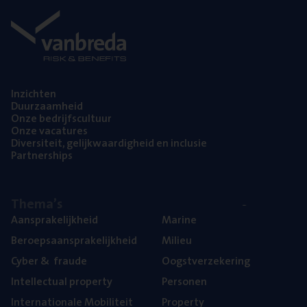
Inzich­ten
Duur­zaam­heid
Onze bedrijfs­cul­tuur
Onze vaca­tu­res
Diver­si­teit, gelijk­waar­dig­heid en inclusie
Part­ner­ships
The­ma’s
Aan­spra­ke­lijk­heid
Mari­ne
Beroeps­aan­spra­ke­lijk­heid
Mili­eu
Cyber
&
fraude
Oogst­ver­ze­ke­ring
Intel­lec­tu­al property
Per­so­nen
Inter­na­ti­o­na­le Mobiliteit
Pro­per­ty