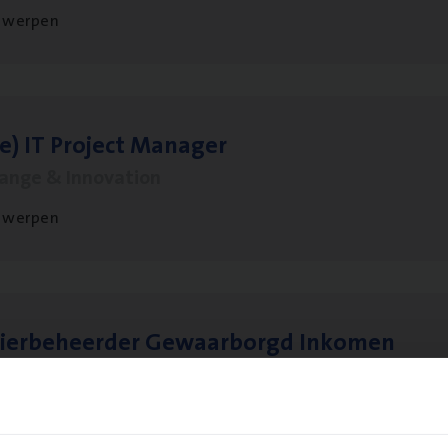
twerpen
le)
IT
Pro­ject Manager
hange & Innovation
twerpen
sier­be­heer­der Gewaar­borgd Inkomen
ance Operations
twerpen