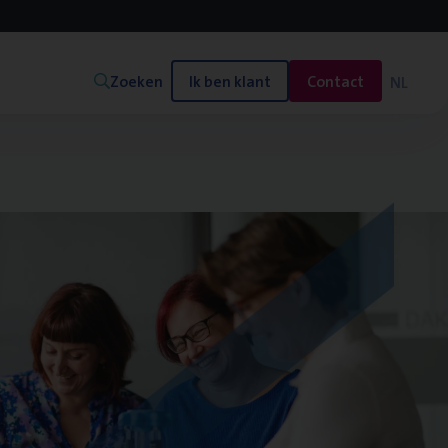
Zoeken
Ik ben klant
Contact
NL