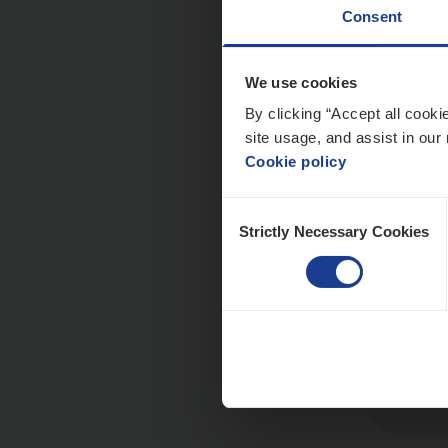
Consent
Dos­s
We use cookies
man
By clicking “Accept all cooki
site usage, and assist in our 
Insur
Cookie policy
Me
Consent
Strictly Necessary Cookies
Selection
Dos­s
Insur
Ant