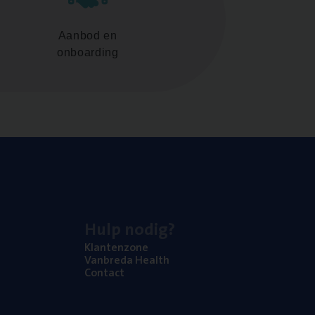
Aanbod en
onboarding
Hulp nodig?
Klan­ten­zo­ne
Van­b­re­da Health
Con­tact