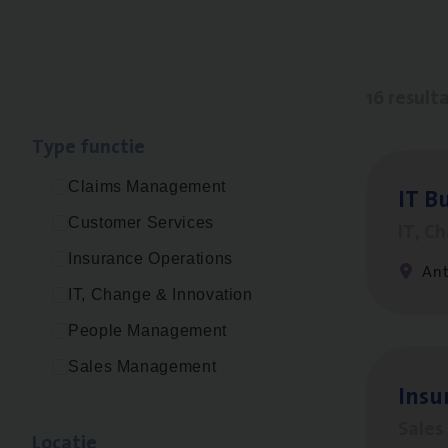
16 result
Type func­tie
Claims Management
IT
Bu
Customer Services
IT, C
Insurance Operations
An
IT, Change & Innovation
People Management
Sales Management
Insu­
Sale
Loca­tie