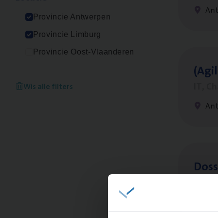
An
Provincie Antwerpen
Provincie Limburg
Provincie Oost-Vlaanderen
(Agi­
IT, C
Wis alle filters
An
Dos­
Insur
An