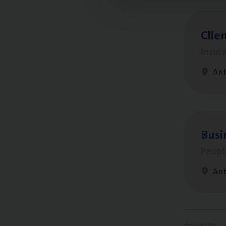
Clien
Insur
An
Busi
Peop
An
Vorige