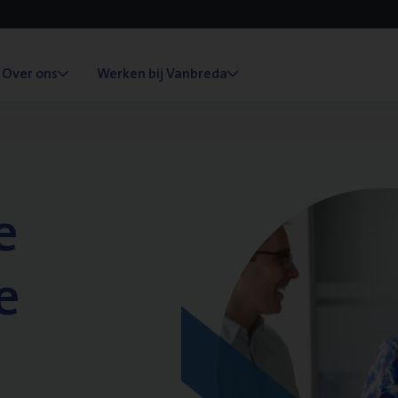
Over ons
Werken bij Vanbreda
e
e