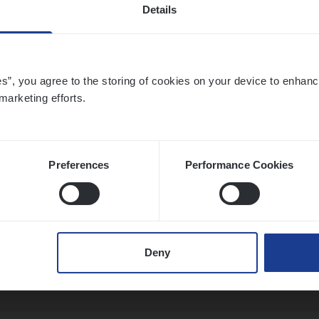
Details
ier­be­heer­der Onder­ne­min­gen Van­b­re­da 
s — Mechelen
es”, you agree to the storing of cookies on your device to enhanc
marketing efforts.
ance Operations
chelen
Preferences
Performance Cookies
ier­be­heer­der Pro­per­ty verzekeringen
ance Operations
Deny
werpen en Hasselt