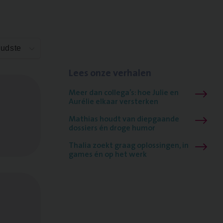
Oudste
Lees onze verhalen
Meer dan collega’s: hoe Julie en
Aurélie elkaar versterken
Mathias houdt van diepgaande
dossiers én droge humor
Thalia zoekt graag oplossingen, in
games én op het werk