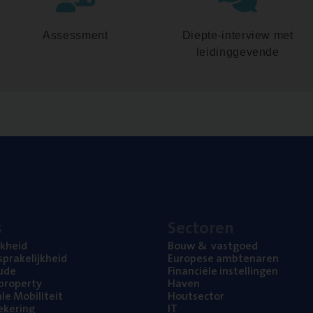
Assessment
Diepte-interview met
leidinggevende
s
Sec­to­ren
jk­heid
Bouw
&
vastgoed
pra­ke­lijk­heid
Euro­pe­se ambtenaren
ude
Finan­ci­ë­le instellingen
l property
Haven
na­le Mobiliteit
Hout­sec­tor
e­ke­ring
IT