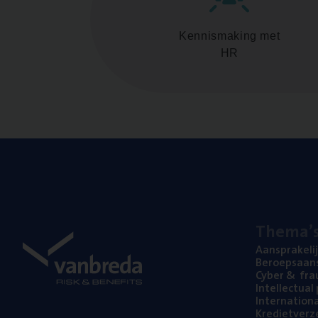
Kennismaking met
HR
The­ma’
Aan­spra­ke­li
Beroeps­aan­s
Cyber
&
fra
Intel­lec­tu­a
Inter­na­ti­o­
Kre­diet­ver­z