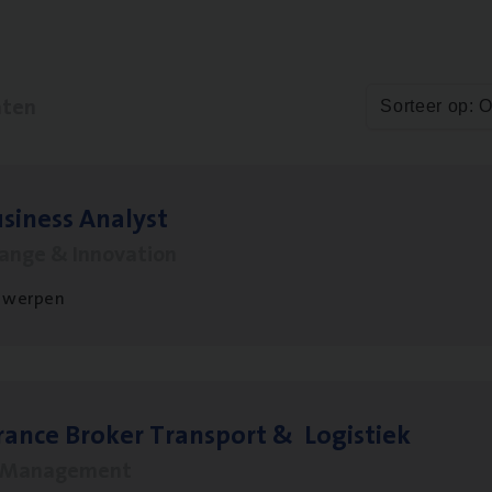
aten
Sorteer op: 
si­ness Analyst
hange & Innovation
twerpen
ran­ce Bro­ker Trans­port
&
Logistiek
s Management