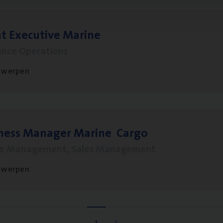
t Exe­cu­ti­ve Marine
ance Operations
twerpen
­ness Mana­ger Mari­ne Cargo
le Management, Sales Management
twerpen
1
2