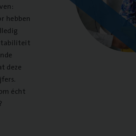
oven:
oor hebben
lledig
tabiliteit
ende
at deze
fers.
 om écht
?