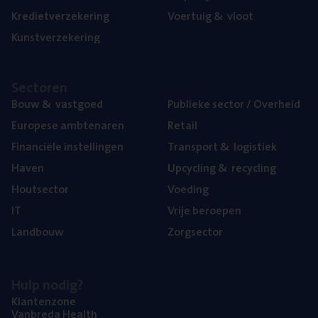
Kre­diet­ver­ze­ke­ring
Voer­tuig
&
vloot
Kunst­ver­ze­ke­ring
Sec­to­ren
Bouw
&
vastgoed
Publie­ke sec­tor / Overheid
Euro­pe­se ambtenaren
Retail
Finan­ci­ë­le instellingen
Trans­port
&
logistiek
Haven
Upcy­cling
&
recycling
Hout­sec­tor
Voe­ding
IT
Vrije beroe­pen
Land­bouw
Zorg­sec­tor
Hulp nodig?
Klan­ten­zo­ne
Van­b­re­da Health