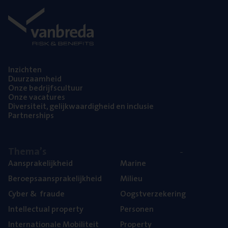
Inzich­ten
Duur­zaam­heid
Onze bedrijfs­cul­tuur
Onze vaca­tu­res
Diver­si­teit, gelijk­waar­dig­heid en inclusie
Part­ner­ships
The­ma’s
Aan­spra­ke­lijk­heid
Mari­ne
Beroeps­aan­spra­ke­lijk­heid
Mili­eu
Cyber
&
fraude
Oogst­ver­ze­ke­ring
Intel­lec­tu­al property
Per­so­nen
Inter­na­ti­o­na­le Mobiliteit
Pro­per­ty