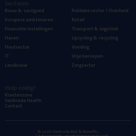
Sec­to­ren
Bouw
&
vastgoed
Publie­ke sec­tor / Overheid
Euro­pe­se ambtenaren
Retail
Finan­ci­ë­le instellingen
Trans­port
&
logistiek
Haven
Upcy­cling
&
recycling
Hout­sec­tor
Voe­ding
IT
Vrije beroe­pen
Land­bouw
Zorg­sec­tor
Hulp nodig?
Klan­ten­zo­ne
Van­b­re­da Health
Con­tact
© 2026 Vanbreda Risk & Benefits
Gedragsregels verzekeringsmakelaardij