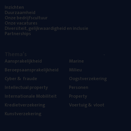
Inzich­ten
Duur­zaam­heid
Onze bedrijfs­cul­tuur
Onze vaca­tu­res
Diver­si­teit, gelijk­waar­dig­heid en inclusie
Part­ner­ships
The­ma’s
Aan­spra­ke­lijk­heid
Mari­ne
Beroeps­aan­spra­ke­lijk­heid
Mili­eu
Cyber
&
fraude
Oogst­ver­ze­ke­ring
Intel­lec­tu­al property
Per­so­nen
Inter­na­ti­o­na­le Mobiliteit
Pro­per­ty
Kre­diet­ver­ze­ke­ring
Voer­tuig
&
vloot
Kunst­ver­ze­ke­ring