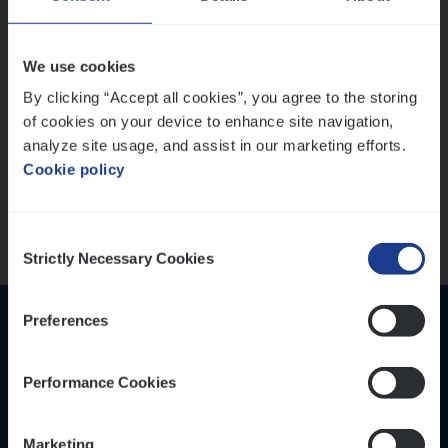
IT, Change & Innovation
People Management
Lees onze verhalen
We use cookies
Sales Management
By clicking “Accept all cookies”, you agree to the storing
Meer dan collega’s: hoe Julie en Aurélie elkaar
of cookies on your device to enhance site navigation,
Loca­tie
versterken
analyze site usage, and assist in our marketing efforts.
Mathias houdt van diepgaande dossiers én droge
Provincie Antwerpen
Cookie policy
humor
Provincie Limburg
Thalia zoekt graag oplossingen, in games én op het
Provincie Oost-Vlaanderen
werk
Consent
Strictly Necessary Cookies
Selection
Wis alle filters
Preferences
Performance Cookies
Marketing