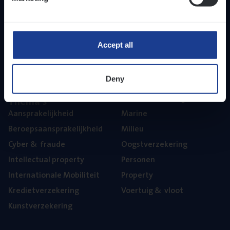
Inzich­ten
Duur­zaam­heid
Onze bedrijfs­cul­tuur
Onze vaca­tu­res
Accept all
Diver­si­teit, gelijk­waar­dig­heid en inclusie
Part­ner­ships
Deny
The­ma’s
Aan­spra­ke­lijk­heid
Mari­ne
Beroeps­aan­spra­ke­lijk­heid
Mili­eu
Cyber
&
fraude
Oogst­ver­ze­ke­ring
Intel­lec­tu­al property
Per­so­nen
Inter­na­ti­o­na­le Mobiliteit
Pro­per­ty
Kre­diet­ver­ze­ke­ring
Voer­tuig
&
vloot
Kunst­ver­ze­ke­ring