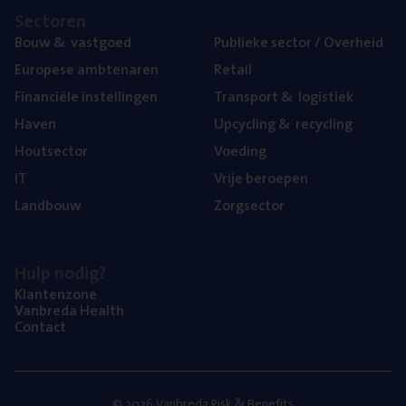
Sec­to­ren
Bouw
&
vastgoed
Publie­ke sec­tor / Overheid
Euro­pe­se ambtenaren
Retail
Finan­ci­ë­le instellingen
Trans­port
&
logistiek
Haven
Upcy­cling
&
recycling
Hout­sec­tor
Voe­ding
IT
Vrije beroe­pen
Land­bouw
Zorg­sec­tor
Hulp nodig?
Klan­ten­zo­ne
Van­b­re­da Health
Con­tact
© 2026 Vanbreda Risk & Benefits