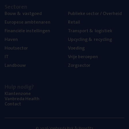
Sec­to­ren
Bouw
&
vastgoed
Publie­ke sec­tor / Overheid
Euro­pe­se ambtenaren
Retail
Finan­ci­ë­le instellingen
Trans­port
&
logistiek
Haven
Upcy­cling
&
recycling
Hout­sec­tor
Voe­ding
IT
Vrije beroe­pen
Land­bouw
Zorg­sec­tor
Hulp nodig?
Klan­ten­zo­ne
Van­b­re­da Health
Con­tact
© 2026 Vanbreda Risk & Benefits