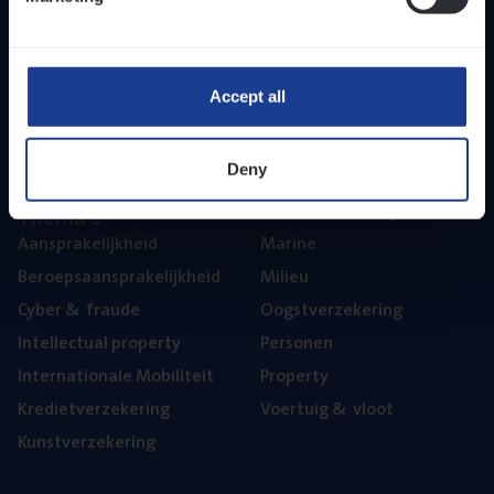
Inzich­ten
Duur­zaam­heid
Onze bedrijfs­cul­tuur
Onze vaca­tu­res
Accept all
Diver­si­teit, gelijk­waar­dig­heid en inclusie
Part­ner­ships
Deny
The­ma’s
Aan­spra­ke­lijk­heid
Mari­ne
Beroeps­aan­spra­ke­lijk­heid
Mili­eu
Cyber
&
fraude
Oogst­ver­ze­ke­ring
Intel­lec­tu­al property
Per­so­nen
Inter­na­ti­o­na­le Mobiliteit
Pro­per­ty
Kre­diet­ver­ze­ke­ring
Voer­tuig
&
vloot
Kunst­ver­ze­ke­ring