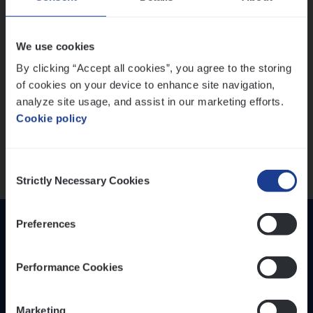
IT, Change & Innovation
People Management
Lees onze verhalen
We use cookies
Sales Management
By clicking “Accept all cookies”, you agree to the storing
Meer dan collega’s: hoe Julie en Aurélie elkaar
of cookies on your device to enhance site navigation,
Loca­tie
versterken
analyze site usage, and assist in our marketing efforts.
Mathias houdt van diepgaande dossiers én droge
Provincie Antwerpen
Cookie policy
humor
Provincie Limburg
Thalia zoekt graag oplossingen, in games én op het
Provincie Oost-Vlaanderen
werk
Consent
Strictly Necessary Cookies
Selection
Wis alle filters
Preferences
Performance Cookies
Marketing