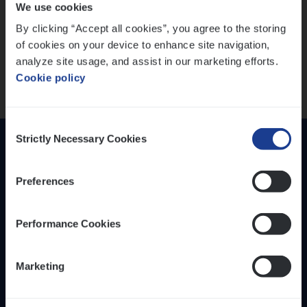
We use cookies
versterken
IT, Change & Innovation
By clicking “Accept all cookies”, you agree to the storing
People Management
Mathias houdt van diepgaande dossiers én droge
of cookies on your device to enhance site navigation,
humor
Sales Management
analyze site usage, and assist in our marketing efforts.
Thalia zoekt graag oplossingen, in games én op het
Cookie policy
werk
Loca­tie
Provincie Antwerpen
Consent
Provincie Limburg
Strictly Necessary Cookies
Selection
Provincie Oost-Vlaanderen
Preferences
Wis alle filters
Performance Cookies
Inzich­ten
Duur­zaam­heid
Marketing
Onze bedrijfs­cul­tuur
Onze vaca­tu­res
Diver­si­teit, gelijk­waar­dig­heid en inclusie