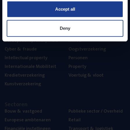
Part­ner­ships
Accept all
The­ma’s
Deny
Aan­spra­ke­lijk­heid
Mari­ne
Beroeps­aan­spra­ke­lijk­heid
Mili­eu
Cyber
&
fraude
Oogst­ver­ze­ke­ring
Intel­lec­tu­al property
Per­so­nen
Inter­na­ti­o­na­le Mobiliteit
Pro­per­ty
Kre­diet­ver­ze­ke­ring
Voer­tuig
&
vloot
Kunst­ver­ze­ke­ring
Sec­to­ren
Bouw
&
vastgoed
Publie­ke sec­tor / Overheid
Euro­pe­se ambtenaren
Retail
Finan­ci­ë­le instellingen
Trans­port
&
logistiek