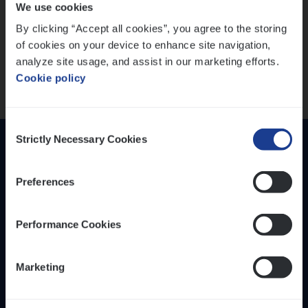
We use cookies
versterken
IT, Change & Innovation
By clicking “Accept all cookies”, you agree to the storing
People Management
Mathias houdt van diepgaande dossiers én droge
of cookies on your device to enhance site navigation,
humor
Sales Management
analyze site usage, and assist in our marketing efforts.
Thalia zoekt graag oplossingen, in games én op het
Cookie policy
werk
Loca­tie
Provincie Antwerpen
Consent
Provincie Limburg
Strictly Necessary Cookies
Selection
Provincie Oost-Vlaanderen
Preferences
Wis alle filters
Performance Cookies
Inzich­ten
Duur­zaam­heid
Marketing
Onze bedrijfs­cul­tuur
Onze vaca­tu­res
Diver­si­teit, gelijk­waar­dig­heid en inclusie