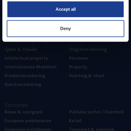
Part­ner­ships
Accept all
The­ma’s
Deny
Aan­spra­ke­lijk­heid
Mari­ne
Beroeps­aan­spra­ke­lijk­heid
Mili­eu
Cyber
&
fraude
Oogst­ver­ze­ke­ring
Intel­lec­tu­al property
Per­so­nen
Inter­na­ti­o­na­le Mobiliteit
Pro­per­ty
Kre­diet­ver­ze­ke­ring
Voer­tuig
&
vloot
Kunst­ver­ze­ke­ring
Sec­to­ren
Bouw
&
vastgoed
Publie­ke sec­tor / Overheid
Euro­pe­se ambtenaren
Retail
Finan­ci­ë­le instellingen
Trans­port
&
logistiek