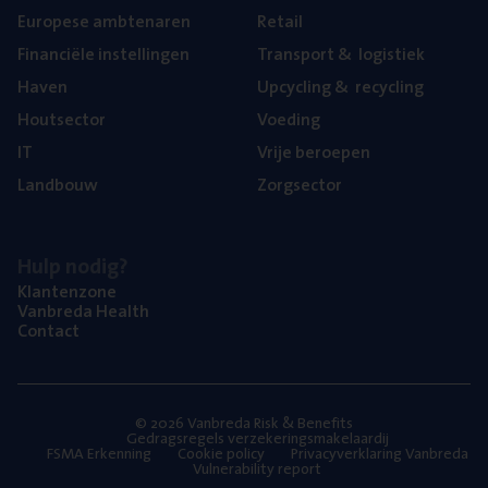
Euro­pe­se ambtenaren
Retail
Finan­ci­ë­le instellingen
Trans­port
&
logistiek
Haven
Upcy­cling
&
recycling
Hout­sec­tor
Voe­ding
IT
Vrije beroe­pen
Land­bouw
Zorg­sec­tor
Hulp nodig?
Klan­ten­zo­ne
Van­b­re­da Health
Con­tact
© 2026 Vanbreda Risk & Benefits
Gedragsregels verzekeringsmakelaardij
FSMA Erkenning
Cookie policy
Privacyverklaring Vanbreda
Vulnerability report