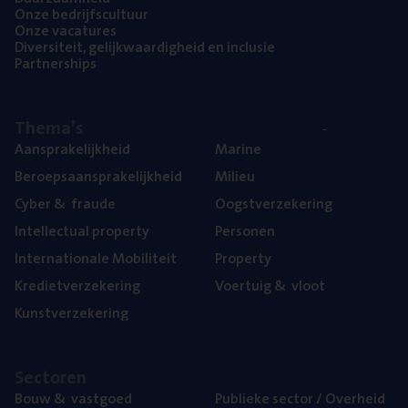
Onze bedrijfs­cul­tuur
Onze vaca­tu­res
Diver­si­teit, gelijk­waar­dig­heid en inclusie
Part­ner­ships
The­ma’s
Aan­spra­ke­lijk­heid
Mari­ne
Beroeps­aan­spra­ke­lijk­heid
Mili­eu
Cyber
&
fraude
Oogst­ver­ze­ke­ring
Intel­lec­tu­al property
Per­so­nen
Inter­na­ti­o­na­le Mobiliteit
Pro­per­ty
Kre­diet­ver­ze­ke­ring
Voer­tuig
&
vloot
Kunst­ver­ze­ke­ring
Sec­to­ren
Bouw
&
vastgoed
Publie­ke sec­tor / Overheid