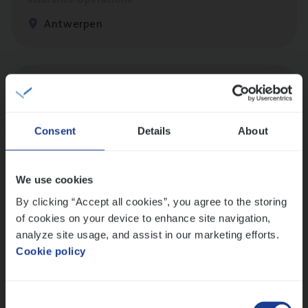
Antwerpen
Dos­sier­be­heer­der Gewaar­borgd Inkomen
Insurance Operations
Antwerpen
Consent
Details
About
We use cookies
Dos­sier­be­heer­der Onder­ne­min­gen Van­b­
By clicking “Accept all cookies”, you agree to the storing
re­da Huys­mans — Mechelen
of cookies on your device to enhance site navigation,
analyze site usage, and assist in our marketing efforts.
Insurance Operations
Cookie policy
Mechelen
Consent