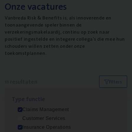
Onze vacatures
Vanbreda Risk & Benefits is, als innoverende en
toonaangevende speler binnen de
verzekeringsmakelaardij, continu op zoek naar
positief ingestelde en integere collega’s die mee hun
schouders willen zetten onder onze
toekomstplannen.
11 resultaten
Filters
Type func­tie
(Agi­le)
IT
Pro­ject Manager
Claims Management
IT, Change & Innovation
Customer Services
Antwerpen
Insurance Operations