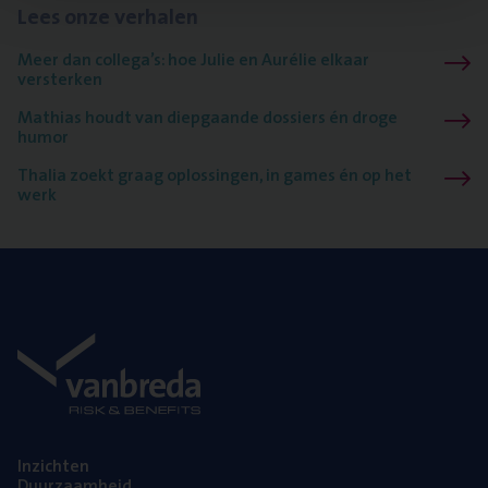
Lees onze verhalen
Meer dan collega’s: hoe Julie en Aurélie elkaar
versterken
Mathias houdt van diepgaande dossiers én droge
humor
Thalia zoekt graag oplossingen, in games én op het
werk
Inzich­ten
Duur­zaam­heid