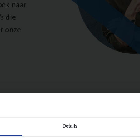
oek naar
s die
r onze
sultaten
Details