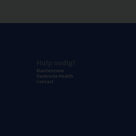
Hulp nodig?
Klan­ten­zo­ne
Van­b­re­da Health
Con­tact