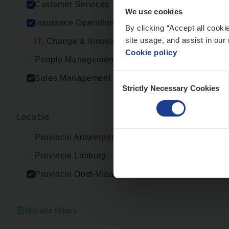
Customer Services
We use cookies
Insurance Operations
By clicking “Accept all cooki
site usage, and assist in our 
IT, Change & Innovation
Cookie policy
People Management
Consent
Sales Management
Strictly Necessary Cookies
Selection
Loca­tie
Provincie Antwerpen
Provincie Limburg
Provincie Oost-Vlaanderen
Wis alle filters