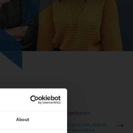
Lees onze verhalen
About
Meer dan collega’s: hoe Julie en
Aurélie elkaar versterken