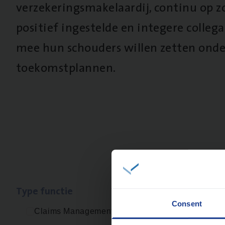
verzekeringsmakelaardij, continu op z
positief ingestelde en integere collega’
mee hun schouders willen zetten onde
toekomstplannen.
Type func­tie
Geen re
Consent
Claims Management