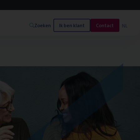
Zoeken
Ik ben klant
Contact
NL