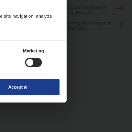
Mathias houdt van diepgaande
dossiers én droge humor
e site navigation, analyze
Thalia zoekt graag oplossingen, in
games én op het werk
Marketing
Accept all