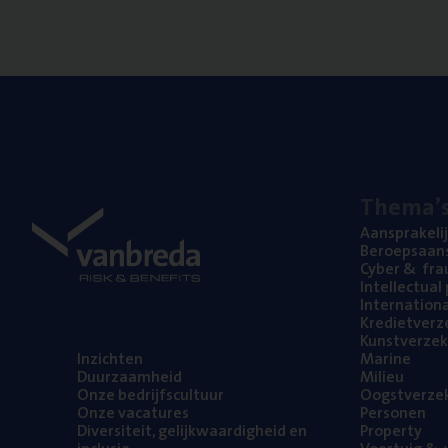
The­ma’
Aan­spra­ke­li
Beroeps­aan­s
Cyber
&
fra
Intel­lec­tu­a
Inter­na­ti­o­
Kre­diet­ver­z
Kunst­ver­ze­k
Inzich­ten
Mari­ne
Duur­zaam­heid
Mili­eu
Onze bedrijfs­cul­tuur
Oogst­ver­ze­
Onze vaca­tu­res
Per­so­nen
Diver­si­teit, gelijk­waar­dig­heid en
Pro­per­ty