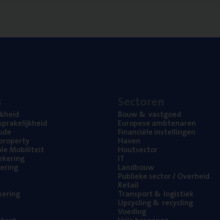
s
Sec­to­ren
jk­heid
Bouw
&
vastgoed
pra­ke­lijk­heid
Euro­pe­se ambtenaren
ude
Finan­ci­ë­le instellingen
l property
Haven
na­le Mobiliteit
Hout­sec­tor
e­ke­ring
IT
e­ring
Land­bouw
Publie­ke sec­tor / Overheid
Retail
ke­ring
Trans­port
&
logistiek
Upcy­cling
&
recycling
Voe­ding