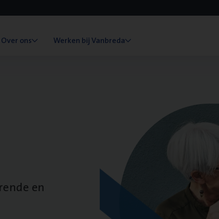
Over ons
Werken bij Vanbreda
erende en