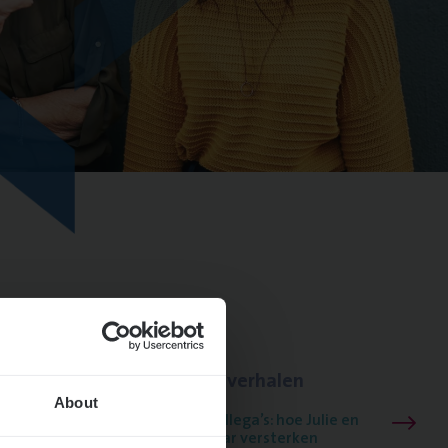
Lees onze verhalen
About
Meer dan collega’s: hoe Julie en
Aurélie elkaar versterken