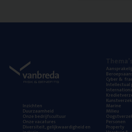
The­ma’
Aan­spra­ke­li
Beroeps­aan­s
Cyber
&
fra
Intel­lec­tu­a
Inter­na­ti­o­
Kre­diet­ver­z
Kunst­ver­ze­k
Inzich­ten
Mari­ne
Duur­zaam­heid
Mili­eu
Onze bedrijfs­cul­tuur
Oogst­ver­ze­
Onze vaca­tu­res
Per­so­nen
Diver­si­teit, gelijk­waar­dig­heid en
Pro­per­ty