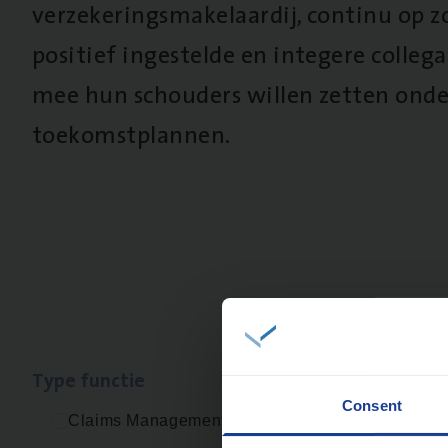
verzekeringsmakelaardij, continu op z
positief ingestelde en integere collega’
mee hun schouders willen zetten onde
toekomstplannen.
Type func­tie
Geen re
Consent
Claims Management