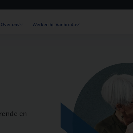
Over ons
Werken bij Vanbreda
erende en