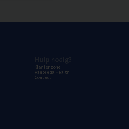
Hulp nodig?
Klan­ten­zo­ne
Van­b­re­da Health
Con­tact