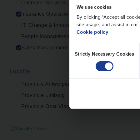
Customer Services
We use cookies
Insurance Operations
By clicking “Accept all cooki
site usage, and assist in our 
IT, Change & Innovation
Cookie policy
People Management
Consent
Sales Management
Strictly Necessary Cookies
Selection
Loca­tie
Provincie Antwerpen
Provincie Limburg
Provincie Oost-Vlaanderen
Wis alle filters