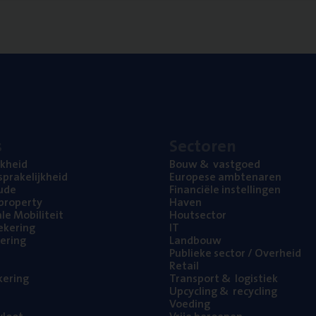
s
Sec­to­ren
jk­heid
Bouw
&
vastgoed
pra­ke­lijk­heid
Euro­pe­se ambtenaren
ude
Finan­ci­ë­le instellingen
l property
Haven
na­le Mobiliteit
Hout­sec­tor
e­ke­ring
IT
e­ring
Land­bouw
Publie­ke sec­tor / Overheid
Retail
ke­ring
Trans­port
&
logistiek
Upcy­cling
&
recycling
Voe­ding