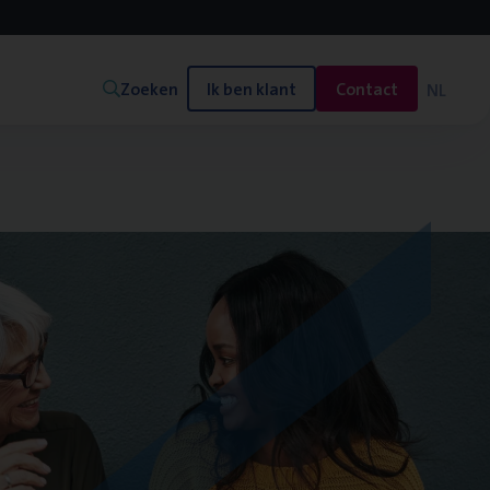
Zoeken
Ik ben klant
Contact
NL