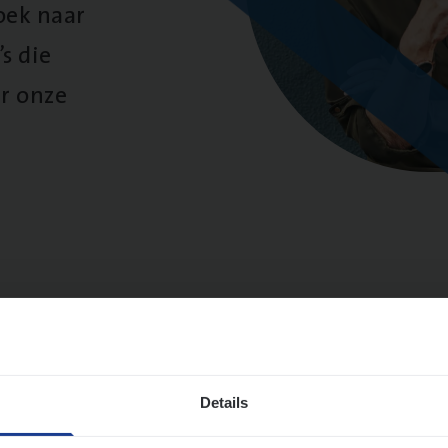
oek naar
s die
r onze
sultaten
Details