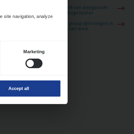
Mathias houdt van diepgaande
dossiers én droge humor
e site navigation, analyze
Thalia zoekt graag oplossingen, in
games én op het werk
Marketing
Accept all