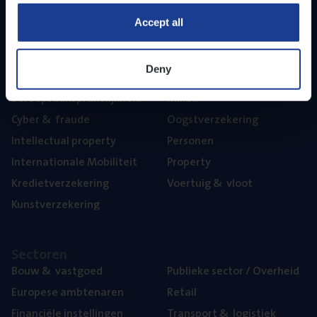
Part­ner­ships
Accept all
The­ma’s
Deny
Aan­spra­ke­lijk­heid
Mari­ne
Beroeps­aan­spra­ke­lijk­heid
Mili­eu
Cyber
&
fraude
Oogst­ver­ze­ke­ring
Intel­lec­tu­al property
Per­so­nen
Inter­na­ti­o­na­le Mobiliteit
Pro­per­ty
Kre­diet­ver­ze­ke­ring
Voer­tuig
&
vloot
Kunst­ver­ze­ke­ring
Sec­to­ren
Bouw
&
vastgoed
Publie­ke sec­tor / Overheid
Euro­pe­se ambtenaren
Retail
Finan­ci­ë­le instellingen
Trans­port
&
logistiek