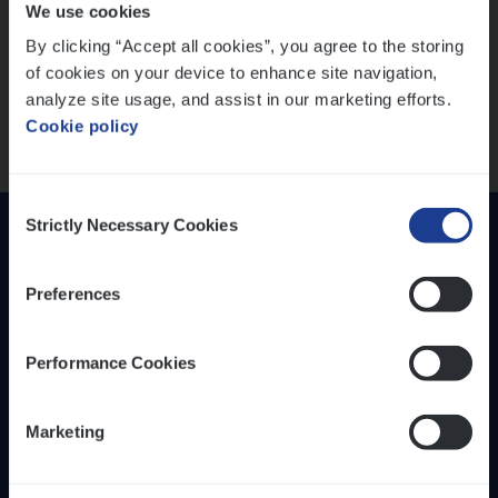
We use cookies
versterken
IT, Change & Innovation
By clicking “Accept all cookies”, you agree to the storing
People Management
Mathias houdt van diepgaande dossiers én droge
of cookies on your device to enhance site navigation,
humor
Sales Management
analyze site usage, and assist in our marketing efforts.
Thalia zoekt graag oplossingen, in games én op het
Cookie policy
werk
Loca­tie
Provincie Antwerpen
Consent
Provincie Limburg
Strictly Necessary Cookies
Selection
Provincie Oost-Vlaanderen
Preferences
Wis alle filters
Performance Cookies
Inzich­ten
Duur­zaam­heid
Marketing
Onze bedrijfs­cul­tuur
Onze vaca­tu­res
Diver­si­teit, gelijk­waar­dig­heid en inclusie