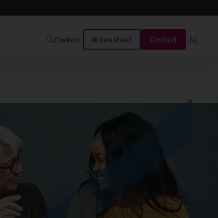
Zoeken
Ik ben klant
Contact
NL