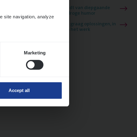
Mathias houdt van diepgaande
dossiers én droge humor
e site navigation, analyze
Thalia zoekt graag oplossingen, in
games én op het werk
Marketing
Accept all