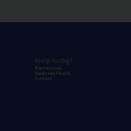
Hulp nodig?
Klan­ten­zo­ne
Van­b­re­da Health
Con­tact