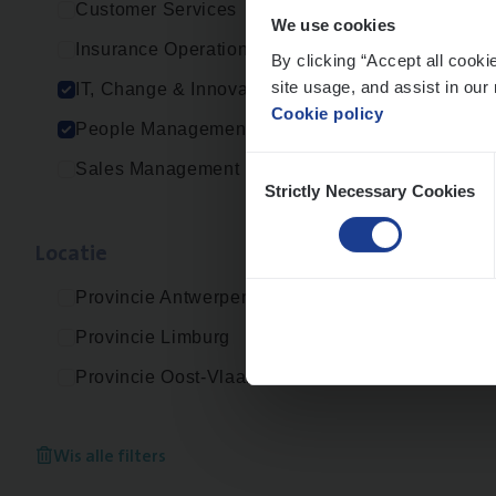
Customer Services
We use cookies
Insurance Operations
By clicking “Accept all cooki
site usage, and assist in our 
IT, Change & Innovation
Cookie policy
People Management
Consent
Sales Management
Strictly Necessary Cookies
Selection
Loca­tie
Provincie Antwerpen
Provincie Limburg
Provincie Oost-Vlaanderen
Wis alle filters