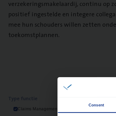
verzekeringsmakelaardij, continu op z
positief ingestelde en integere collega’
mee hun schouders willen zetten onde
toekomstplannen.
Type func­tie
Geen re
Consent
Claims Management