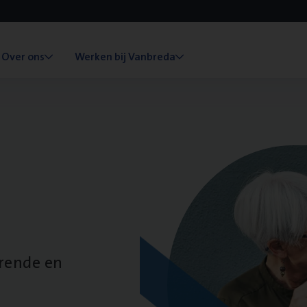
Over ons
Werken bij Vanbreda
erende en