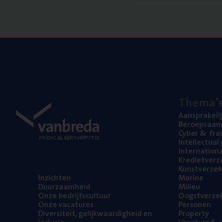
The­ma’
Aan­spra­ke­li
Beroeps­aan­s
Cyber
&
fra
Intel­lec­tu­a
Inter­na­ti­o­
Kre­diet­ver­z
Kunst­ver­ze­k
Inzich­ten
Mari­ne
Duur­zaam­heid
Mili­eu
Onze bedrijfs­cul­tuur
Oogst­ver­ze­
Onze vaca­tu­res
Per­so­nen
Diver­si­teit, gelijk­waar­dig­heid en
Pro­per­ty