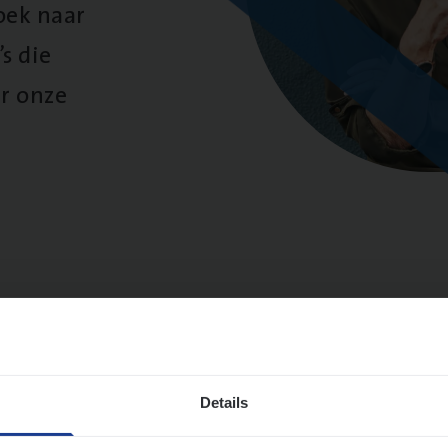
oek naar
s die
r onze
sultaten
Details