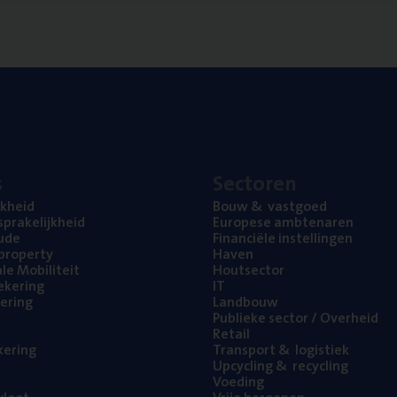
s
Sec­to­ren
jk­heid
Bouw
&
vastgoed
pra­ke­lijk­heid
Euro­pe­se ambtenaren
ude
Finan­ci­ë­le instellingen
l property
Haven
na­le Mobiliteit
Hout­sec­tor
e­ke­ring
IT
e­ring
Land­bouw
Publie­ke sec­tor / Overheid
Retail
ke­ring
Trans­port
&
logistiek
Upcy­cling
&
recycling
Voe­ding