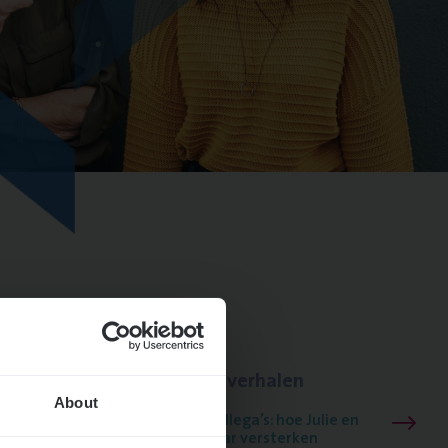
Lees onze verhalen
About
Meer dan collega’s: hoe Julie en
Aurélie elkaar versterken