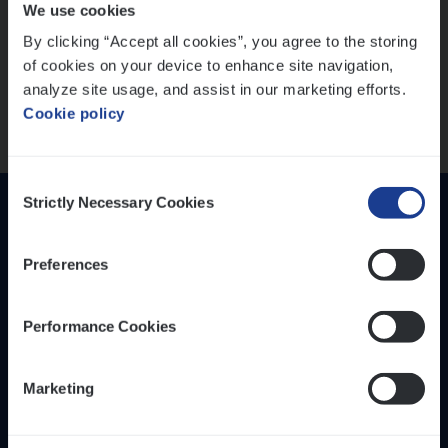
We use cookies
versterken
IT, Change & Innovation
By clicking “Accept all cookies”, you agree to the storing
People Management
Mathias houdt van diepgaande dossiers én droge
of cookies on your device to enhance site navigation,
humor
Sales Management
analyze site usage, and assist in our marketing efforts.
Thalia zoekt graag oplossingen, in games én op het
Cookie policy
werk
Loca­tie
Provincie Antwerpen
Consent
Provincie Limburg
Strictly Necessary Cookies
Selection
Provincie Oost-Vlaanderen
Preferences
Wis alle filters
Performance Cookies
Inzich­ten
Duur­zaam­heid
Marketing
Onze bedrijfs­cul­tuur
Onze vaca­tu­res
Diver­si­teit, gelijk­waar­dig­heid en inclusie