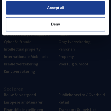
Part­ner­ships
Accept all
The­ma’s
Deny
Aan­spra­ke­lijk­heid
Mari­ne
Beroeps­aan­spra­ke­lijk­heid
Mili­eu
Cyber
&
fraude
Oogst­ver­ze­ke­ring
Intel­lec­tu­al property
Per­so­nen
Inter­na­ti­o­na­le Mobiliteit
Pro­per­ty
Kre­diet­ver­ze­ke­ring
Voer­tuig
&
vloot
Kunst­ver­ze­ke­ring
Sec­to­ren
Bouw
&
vastgoed
Publie­ke sec­tor / Overheid
Euro­pe­se ambtenaren
Retail
Finan­ci­ë­le instellingen
Trans­port
&
logistiek