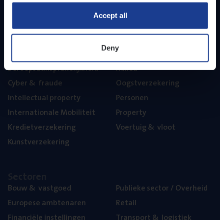
Part­ner­ships
Accept all
The­ma’s
Deny
Aan­spra­ke­lijk­heid
Mari­ne
Beroeps­aan­spra­ke­lijk­heid
Mili­eu
Cyber
&
fraude
Oogst­ver­ze­ke­ring
Intel­lec­tu­al property
Per­so­nen
Inter­na­ti­o­na­le Mobiliteit
Pro­per­ty
Kre­diet­ver­ze­ke­ring
Voer­tuig
&
vloot
Kunst­ver­ze­ke­ring
Sec­to­ren
Bouw
&
vastgoed
Publie­ke sec­tor / Overheid
Euro­pe­se ambtenaren
Retail
Finan­ci­ë­le instellingen
Trans­port
&
logistiek