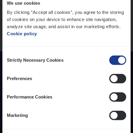
We use cookies
versterken
IT, Change & Innovation
By clicking “Accept all cookies”, you agree to the storing
People Management
Mathias houdt van diepgaande dossiers én droge
of cookies on your device to enhance site navigation,
humor
Sales Management
analyze site usage, and assist in our marketing efforts.
Thalia zoekt graag oplossingen, in games én op het
Cookie policy
werk
Loca­tie
Provincie Antwerpen
Consent
Provincie Limburg
Strictly Necessary Cookies
Selection
Provincie Oost-Vlaanderen
Preferences
Wis alle filters
Performance Cookies
Inzich­ten
Duur­zaam­heid
Marketing
Onze bedrijfs­cul­tuur
Onze vaca­tu­res
Diver­si­teit, gelijk­waar­dig­heid en inclusie