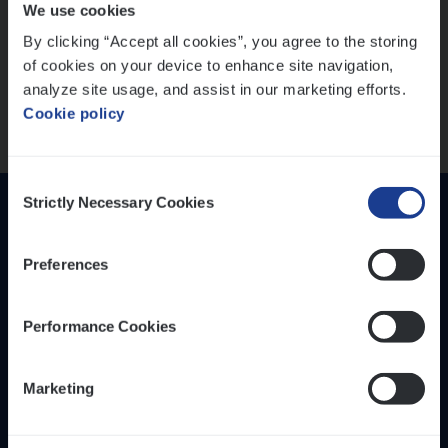
We use cookies
versterken
IT, Change & Innovation
By clicking “Accept all cookies”, you agree to the storing
People Management
Mathias houdt van diepgaande dossiers én droge
of cookies on your device to enhance site navigation,
humor
Sales Management
analyze site usage, and assist in our marketing efforts.
Thalia zoekt graag oplossingen, in games én op het
Cookie policy
werk
Loca­tie
Provincie Antwerpen
Consent
Provincie Limburg
Strictly Necessary Cookies
Selection
Provincie Oost-Vlaanderen
Preferences
Wis alle filters
Performance Cookies
Inzich­ten
Duur­zaam­heid
Marketing
Onze bedrijfs­cul­tuur
Onze vaca­tu­res
Diver­si­teit, gelijk­waar­dig­heid en inclusie