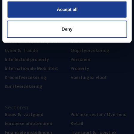
Part­ner­ships
Accept all
The­ma’s
Deny
Aan­spra­ke­lijk­heid
Mari­ne
Beroeps­aan­spra­ke­lijk­heid
Mili­eu
Cyber
&
fraude
Oogst­ver­ze­ke­ring
Intel­lec­tu­al property
Per­so­nen
Inter­na­ti­o­na­le Mobiliteit
Pro­per­ty
Kre­diet­ver­ze­ke­ring
Voer­tuig
&
vloot
Kunst­ver­ze­ke­ring
Sec­to­ren
Bouw
&
vastgoed
Publie­ke sec­tor / Overheid
Euro­pe­se ambtenaren
Retail
Finan­ci­ë­le instellingen
Trans­port
&
logistiek