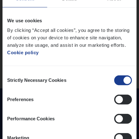
IT, Change & Innovation
People Management
Lees onze verhalen
We use cookies
Sales Management
By clicking “Accept all cookies”, you agree to the storing
Meer dan collega’s: hoe Julie en Aurélie elkaar
of cookies on your device to enhance site navigation,
Loca­tie
versterken
analyze site usage, and assist in our marketing efforts.
Mathias houdt van diepgaande dossiers én droge
Provincie Antwerpen
Cookie policy
humor
Provincie Limburg
Thalia zoekt graag oplossingen, in games én op het
Provincie Oost-Vlaanderen
werk
Consent
Strictly Necessary Cookies
Selection
Wis alle filters
Preferences
Performance Cookies
Marketing