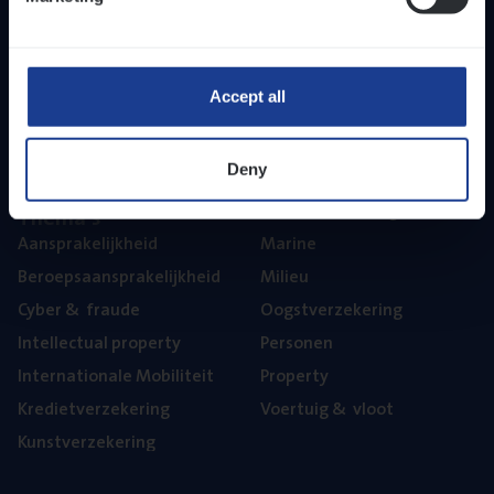
Inzich­ten
Duur­zaam­heid
Onze bedrijfs­cul­tuur
Onze vaca­tu­res
Accept all
Diver­si­teit, gelijk­waar­dig­heid en inclusie
Part­ner­ships
Deny
The­ma’s
Aan­spra­ke­lijk­heid
Mari­ne
Beroeps­aan­spra­ke­lijk­heid
Mili­eu
Cyber
&
fraude
Oogst­ver­ze­ke­ring
Intel­lec­tu­al property
Per­so­nen
Inter­na­ti­o­na­le Mobiliteit
Pro­per­ty
Kre­diet­ver­ze­ke­ring
Voer­tuig
&
vloot
Kunst­ver­ze­ke­ring