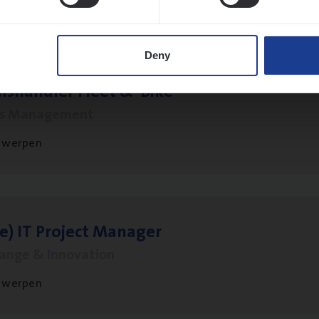
twerpen
Deny
ms­hand­ler Fleet
&
Bike
ms Management
twerpen
le)
IT
Pro­ject Manager
hange & Innovation
twerpen