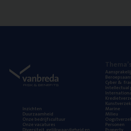
The­ma’
Aan­spra­ke­li
Beroeps­aan­s
Cyber
&
fra
Intel­lec­tu­a
Inter­na­ti­o­
Kre­diet­ver­z
Kunst­ver­ze­k
Inzich­ten
Mari­ne
Duur­zaam­heid
Mili­eu
Onze bedrijfs­cul­tuur
Oogst­ver­ze­
Onze vaca­tu­res
Per­so­nen
Diver­si­teit, gelijk­waar­dig­heid en
Pro­per­ty