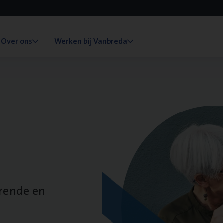
Over ons
Werken bij Vanbreda
erende en