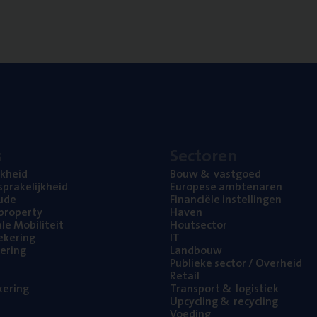
s
Sec­to­ren
jk­heid
Bouw
&
vastgoed
pra­ke­lijk­heid
Euro­pe­se ambtenaren
ude
Finan­ci­ë­le instellingen
l property
Haven
na­le Mobiliteit
Hout­sec­tor
e­ke­ring
IT
e­ring
Land­bouw
Publie­ke sec­tor / Overheid
Retail
ke­ring
Trans­port
&
logistiek
Upcy­cling
&
recycling
Voe­ding