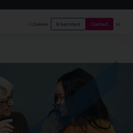
Zoeken
Ik ben klant
Contact
NL