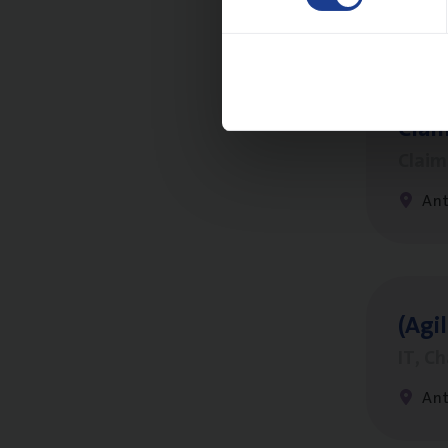
An
Clai
Clai
An
(Agi­
IT, C
An