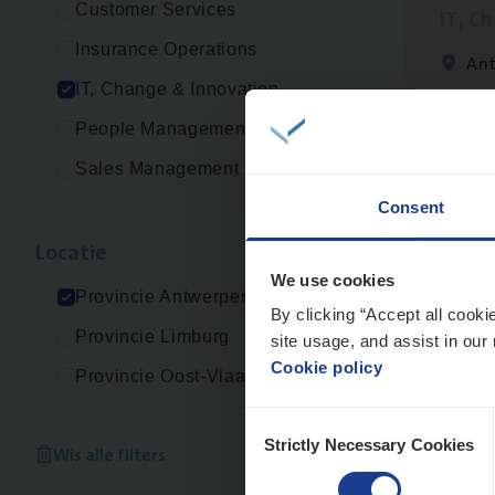
Customer Services
IT, C
Insurance Operations
An
IT, Change & Innovation
People Management
Sales Management
Scha
Consent
Clai
Loca­tie
An
We use cookies
Provincie Antwerpen
By clicking “Accept all cooki
Provincie Limburg
site usage, and assist in our 
Cookie policy
Provincie Oost-Vlaanderen
IT
Bu
Consent
IT, C
Strictly Necessary Cookies
Selection
Wis alle filters