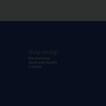
Hulp nodig?
Klan­ten­zo­ne
Van­b­re­da Health
Con­tact