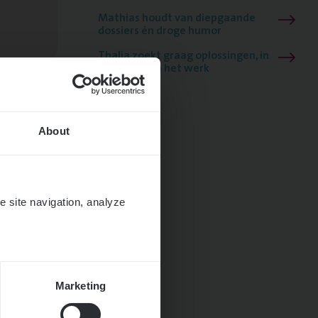
Mathias houdt van diepgaande
dossiers én droge humor
Thalia zoekt graag oplossingen, in
games én op het werk
About
e site navigation, analyze
Marketing