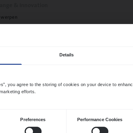
hange & Innovation
twerpen
­de Expert Fleet
Details
ms Management
twerpen
es”, you agree to the storing of cookies on your device to enhanc
marketing efforts.
si­ness Analyst
hange & Innovation
Preferences
Performance Cookies