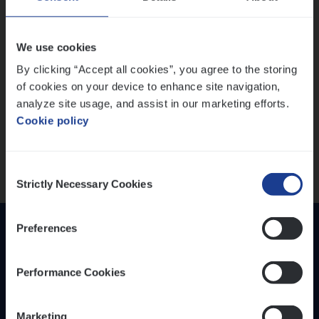
IT, Change & Innovation
People Management
Lees onze verhalen
We use cookies
Sales Management
By clicking “Accept all cookies”, you agree to the storing
Meer dan collega’s: hoe Julie en Aurélie elkaar
of cookies on your device to enhance site navigation,
Loca­tie
versterken
analyze site usage, and assist in our marketing efforts.
Mathias houdt van diepgaande dossiers én droge
Provincie Antwerpen
Cookie policy
humor
Provincie Limburg
Thalia zoekt graag oplossingen, in games én op het
Provincie Oost-Vlaanderen
werk
Consent
Strictly Necessary Cookies
Selection
Wis alle filters
Preferences
Performance Cookies
Marketing