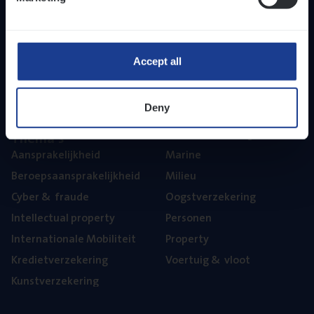
Inzich­ten
Duur­zaam­heid
Onze bedrijfs­cul­tuur
Onze vaca­tu­res
Accept all
Diver­si­teit, gelijk­waar­dig­heid en inclusie
Part­ner­ships
Deny
The­ma’s
Aan­spra­ke­lijk­heid
Mari­ne
Beroeps­aan­spra­ke­lijk­heid
Mili­eu
Cyber
&
fraude
Oogst­ver­ze­ke­ring
Intel­lec­tu­al property
Per­so­nen
Inter­na­ti­o­na­le Mobiliteit
Pro­per­ty
Kre­diet­ver­ze­ke­ring
Voer­tuig
&
vloot
Kunst­ver­ze­ke­ring