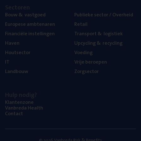
Sec­to­ren
Bouw
&
vastgoed
Publie­ke sec­tor / Overheid
Euro­pe­se ambtenaren
Retail
Finan­ci­ë­le instellingen
Trans­port
&
logistiek
Haven
Upcy­cling
&
recycling
Hout­sec­tor
Voe­ding
IT
Vrije beroe­pen
Land­bouw
Zorg­sec­tor
Hulp nodig?
Klan­ten­zo­ne
Van­b­re­da Health
Con­tact
© 2026 Vanbreda Risk & Benefits