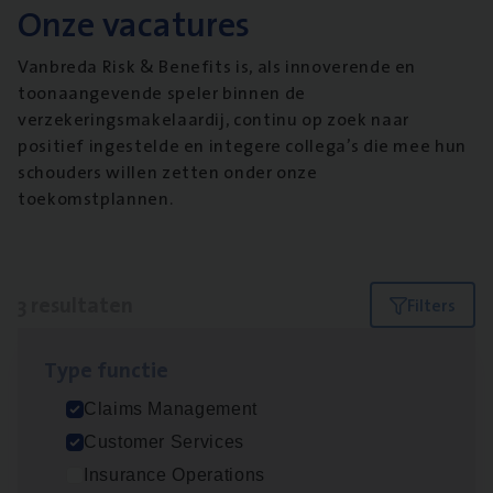
Onze vacatures
Vanbreda Risk & Benefits is, als innoverende en
toonaangevende speler binnen de
verzekeringsmakelaardij, continu op zoek naar
positief ingestelde en integere collega’s die mee hun
schouders willen zetten onder onze
toekomstplannen.
3 resultaten
Filters
Type func­tie
Scha­de Expert Fleet
Claims Management
Claims Management
Customer Services
Antwerpen
Insurance Operations