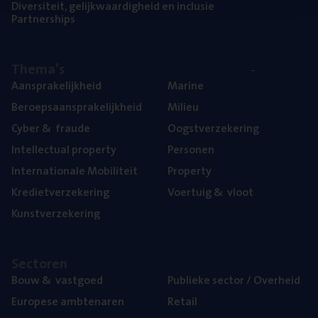
Diver­si­teit, gelijk­waar­dig­heid en inclusie
Part­ner­ships
The­ma’s
Aan­spra­ke­lijk­heid
Mari­ne
Beroeps­aan­spra­ke­lijk­heid
Mili­eu
Cyber
&
fraude
Oogst­ver­ze­ke­ring
Intel­lec­tu­al property
Per­so­nen
Inter­na­ti­o­na­le Mobiliteit
Pro­per­ty
Kre­diet­ver­ze­ke­ring
Voer­tuig
&
vloot
Kunst­ver­ze­ke­ring
Sec­to­ren
Bouw
&
vastgoed
Publie­ke sec­tor / Overheid
Euro­pe­se ambtenaren
Retail