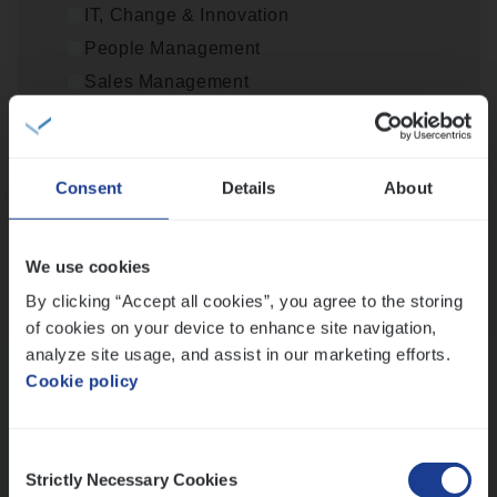
IT, Change & Innovation
People Management
Cus­to­mer Care Expert
Sales Management
Hospitalisatieverzekeringen
Customer Services
Loca­tie
Antwerpen
Provincie Antwerpen
Consent
Details
About
Provincie Limburg
Provincie Oost-Vlaanderen
We use cookies
Claims­hand­ler Fleet
&
Bike
By clicking “Accept all cookies”, you agree to the storing
Wis alle filters
Claims Management
of cookies on your device to enhance site navigation,
Antwerpen
analyze site usage, and assist in our marketing efforts.
Cookie policy
Lees onze verhalen
Consent
Strictly Necessary Cookies
Selection