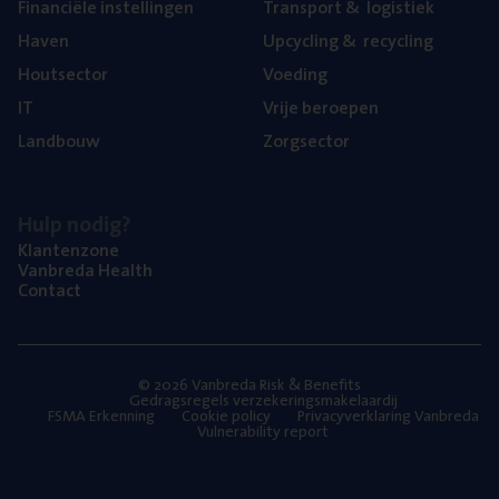
Finan­ci­ë­le instellingen
Trans­port
&
logistiek
Haven
Upcy­cling
&
recycling
Hout­sec­tor
Voe­ding
IT
Vrije beroe­pen
Land­bouw
Zorg­sec­tor
Hulp nodig?
Klan­ten­zo­ne
Van­b­re­da Health
Con­tact
© 2026 Vanbreda Risk & Benefits
Gedragsregels verzekeringsmakelaardij
FSMA Erkenning
Cookie policy
Privacyverklaring Vanbreda
Vulnerability report