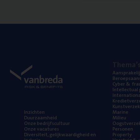
The­ma’
Aan­spra­ke­li
Beroeps­aan­s
Cyber
&
fra
Intel­lec­tu­a
Inter­na­ti­o­
Kre­diet­ver­z
Kunst­ver­ze­k
Inzich­ten
Mari­ne
Duur­zaam­heid
Mili­eu
Onze bedrijfs­cul­tuur
Oogst­ver­ze­
Onze vaca­tu­res
Per­so­nen
Diver­si­teit, gelijk­waar­dig­heid en
Pro­per­ty