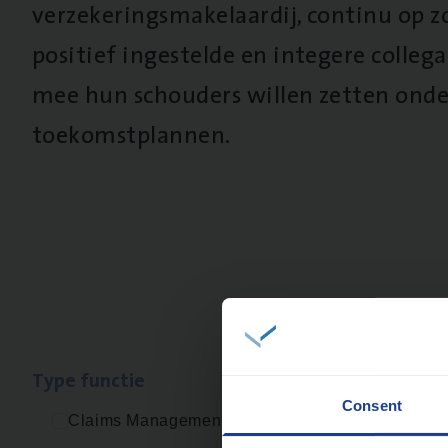
verzekeringsmakelaardij, continu op z
positief ingestelde en integere collega’
mee hun schouders willen zetten onde
toekomstplannen.
Type func­tie
Geen re
Consent
Claims Management