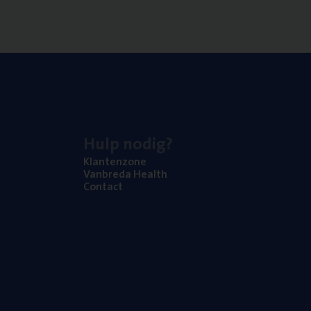
Hulp nodig?
Klan­ten­zo­ne
Van­b­re­da Health
Con­tact