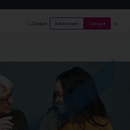
Zoeken
Ik ben klant
Contact
NL