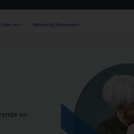
Over ons
Werken bij Vanbreda
erende en