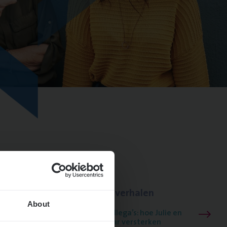
Lees onze verhalen
About
Meer dan collega’s: hoe Julie en
Aurélie elkaar versterken