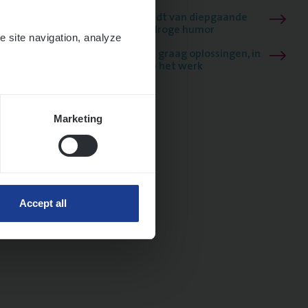
Mathias houdt van diepgaande
dossiers én droge humor
e site navigation, analyze
Thalia zoekt graag oplossingen, in
games én op het werk
Marketing
Accept all