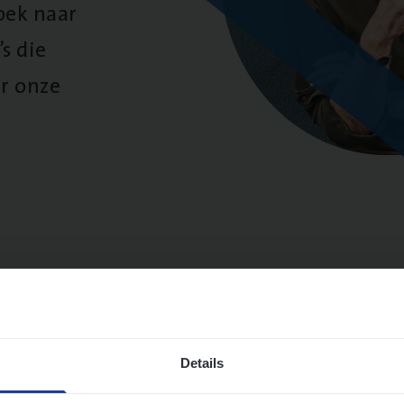
oek naar
s die
r onze
sultaten
Details