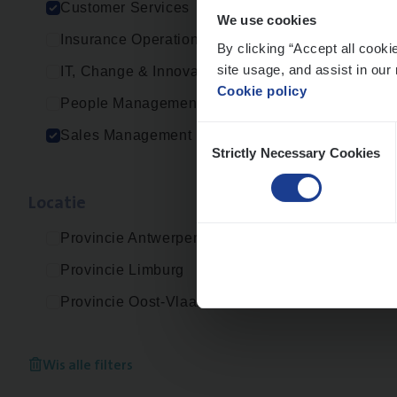
Customer Services
We use cookies
Insurance Operations
By clicking “Accept all cooki
site usage, and assist in our 
IT, Change & Innovation
Cookie policy
People Management
Consent
Sales Management
Strictly Necessary Cookies
Selection
Loca­tie
Provincie Antwerpen
Provincie Limburg
Provincie Oost-Vlaanderen
Wis alle filters