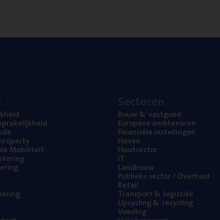
s
Sec­to­ren
jk­heid
Bouw
&
vastgoed
pra­ke­lijk­heid
Euro­pe­se ambtenaren
ude
Finan­ci­ë­le instellingen
l property
Haven
na­le Mobiliteit
Hout­sec­tor
e­ke­ring
IT
e­ring
Land­bouw
Publie­ke sec­tor / Overheid
Retail
ke­ring
Trans­port
&
logistiek
Upcy­cling
&
recycling
Voe­ding