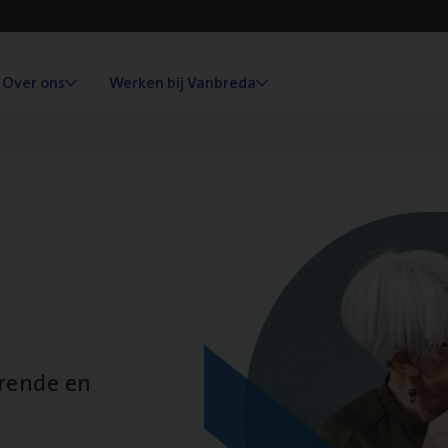
Over ons
Werken bij Vanbreda
erende en