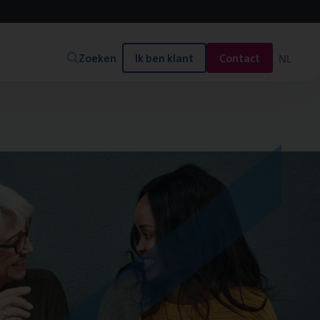
Zoeken
Ik ben klant
Contact
NL