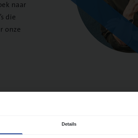
oek naar
s die
r onze
sultaten
Details