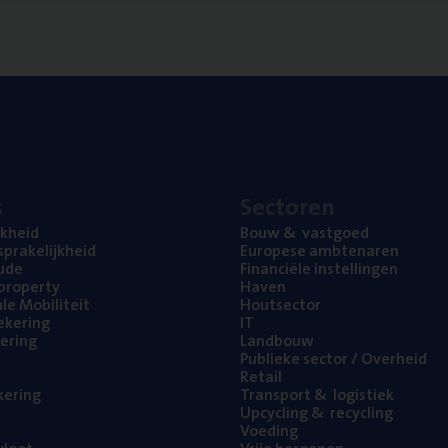
s
Sec­to­ren
jk­heid
Bouw
&
vastgoed
pra­ke­lijk­heid
Euro­pe­se ambtenaren
ude
Finan­ci­ë­le instellingen
l property
Haven
na­le Mobiliteit
Hout­sec­tor
e­ke­ring
IT
e­ring
Land­bouw
Publie­ke sec­tor / Overheid
Retail
ke­ring
Trans­port
&
logistiek
Upcy­cling
&
recycling
Voe­ding