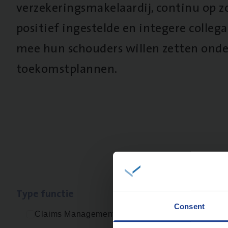
verzekeringsmakelaardij, continu op z
positief ingestelde en integere collega’
mee hun schouders willen zetten onde
toekomstplannen.
Type func­tie
Geen re
Consent
Claims Management