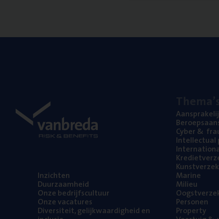
The­ma’
Aan­spra­ke­li
Beroeps­aan­s
Cyber
&
fra
Intel­lec­tu­a
Inter­na­ti­o­
Kre­diet­ver­z
Kunst­ver­ze­k
Inzich­ten
Mari­ne
Duur­zaam­heid
Mili­eu
Onze bedrijfs­cul­tuur
Oogst­ver­ze­
Onze vaca­tu­res
Per­so­nen
Diver­si­teit, gelijk­waar­dig­heid en
Pro­per­ty