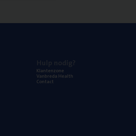
Hulp nodig?
Klan­ten­zo­ne
Van­b­re­da Health
Con­tact