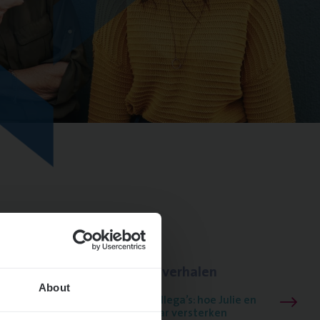
Lees onze verhalen
About
Meer dan collega’s: hoe Julie en
Aurélie elkaar versterken