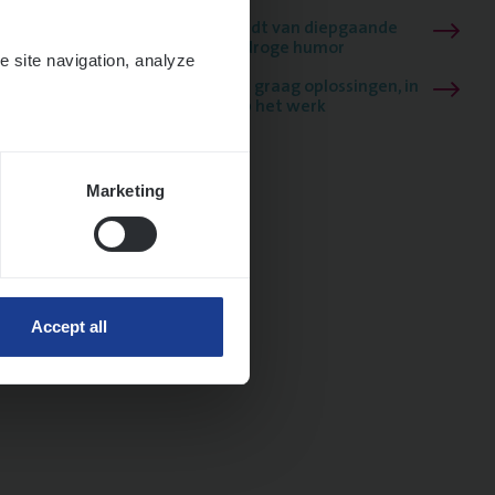
Mathias houdt van diepgaande
dossiers én droge humor
e site navigation, analyze
Thalia zoekt graag oplossingen, in
games én op het werk
Marketing
Accept all