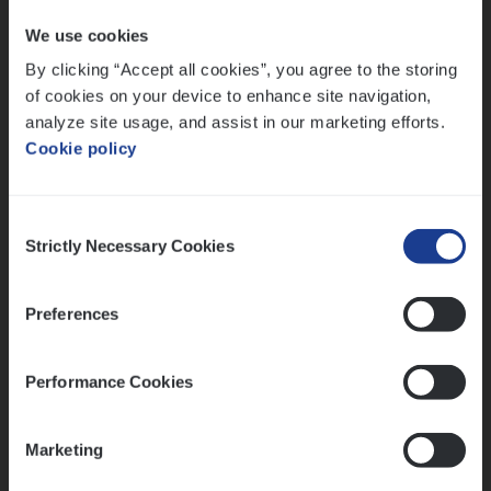
Antwerpen
We use cookies
By clicking “Accept all cookies”, you agree to the storing
of cookies on your device to enhance site navigation,
analyze site usage, and assist in our marketing efforts.
(Agi­le)
IT
Pro­ject Manager
Cookie policy
IT, Change & Innovation
Antwerpen
Consent
Strictly Necessary Cookies
Selection
IT
Busi­ness Analyst
Preferences
IT, Change & Innovation
Performance Cookies
Antwerpen
Marketing