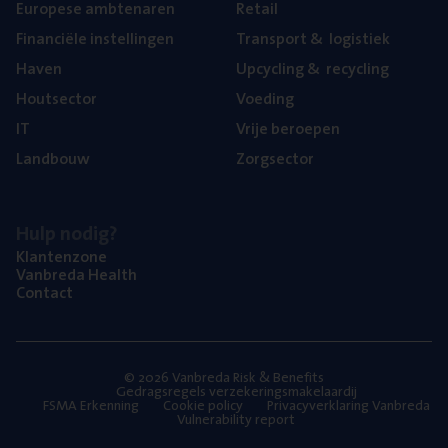
Euro­pe­se ambtenaren
Retail
Finan­ci­ë­le instellingen
Trans­port
&
logistiek
Haven
Upcy­cling
&
recycling
Hout­sec­tor
Voe­ding
IT
Vrije beroe­pen
Land­bouw
Zorg­sec­tor
Hulp nodig?
Klan­ten­zo­ne
Van­b­re­da Health
Con­tact
© 2026 Vanbreda Risk & Benefits
Gedragsregels verzekeringsmakelaardij
FSMA Erkenning
Cookie policy
Privacyverklaring Vanbreda
Vulnerability report