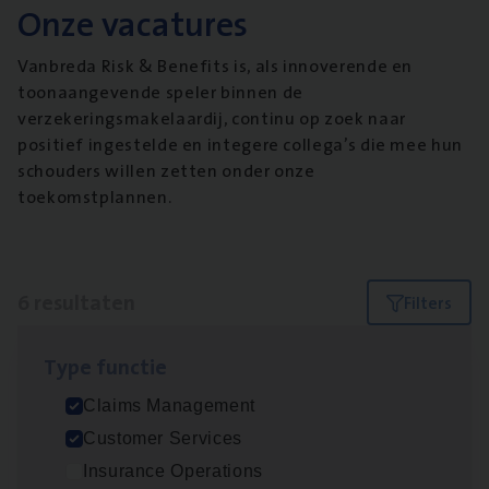
Onze vacatures
Vanbreda Risk & Benefits is, als innoverende en
toonaangevende speler binnen de
verzekeringsmakelaardij, continu op zoek naar
positief ingestelde en integere collega’s die mee hun
schouders willen zetten onder onze
toekomstplannen.
6 resultaten
Filters
Type func­tie
Claims­hand­ler Fleet
&
Bike
Claims Management
Claims Management
Customer Services
Antwerpen
Insurance Operations