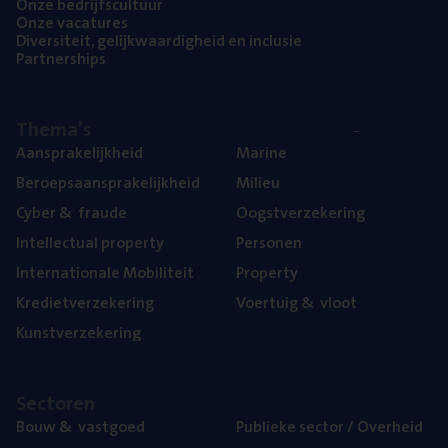
Onze bedrijfs­cul­tuur
Onze vaca­tu­res
Diver­si­teit, gelijk­waar­dig­heid en inclusie
Part­ner­ships
The­ma’s
Aan­spra­ke­lijk­heid
Mari­ne
Beroeps­aan­spra­ke­lijk­heid
Mili­eu
Cyber
&
fraude
Oogst­ver­ze­ke­ring
Intel­lec­tu­al property
Per­so­nen
Inter­na­ti­o­na­le Mobiliteit
Pro­per­ty
Kre­diet­ver­ze­ke­ring
Voer­tuig
&
vloot
Kunst­ver­ze­ke­ring
Sec­to­ren
Bouw
&
vastgoed
Publie­ke sec­tor / Overheid