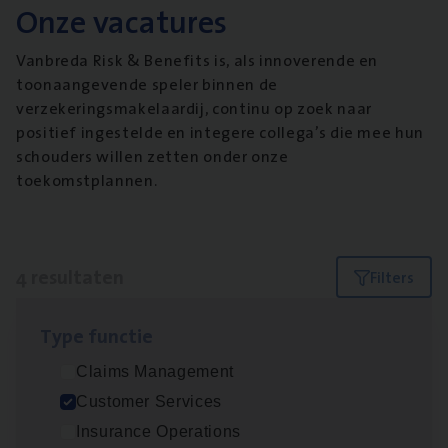
Onze vacatures
Vanbreda Risk & Benefits is, als innoverende en
toonaangevende speler binnen de
verzekeringsmakelaardij, continu op zoek naar
positief ingestelde en integere collega’s die mee hun
schouders willen zetten onder onze
toekomstplannen.
4 resultaten
Filters
Type func­tie
Test Ana­lyst
Claims Management
IT, Change & Innovation
Customer Services
Antwerpen
Insurance Operations