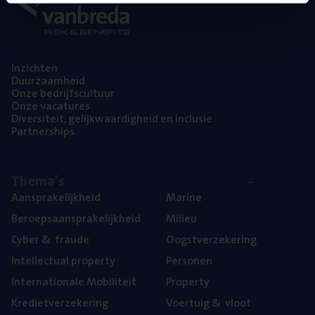
Inzich­ten
Duur­zaam­heid
Onze bedrijfs­cul­tuur
Onze vaca­tu­res
Diver­si­teit, gelijk­waar­dig­heid en inclusie
Part­ner­ships
The­ma’s
Aan­spra­ke­lijk­heid
Mari­ne
Beroeps­aan­spra­ke­lijk­heid
Mili­eu
Cyber
&
fraude
Oogst­ver­ze­ke­ring
Intel­lec­tu­al property
Per­so­nen
Inter­na­ti­o­na­le Mobiliteit
Pro­per­ty
Kre­diet­ver­ze­ke­ring
Voer­tuig
&
vloot