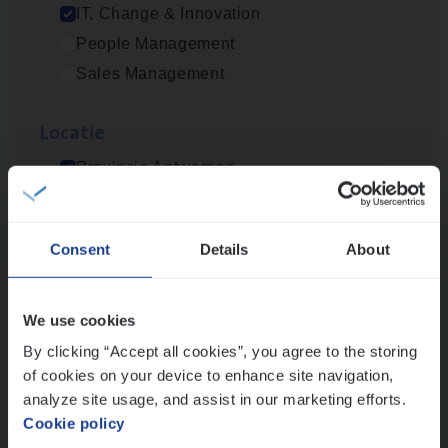
IT, Change & Innovation
People Management
Cus­to­mer Care Expert
Sales Management
Hospitalisatieverzekeringen
Customer Services
Loca­tie
Antwerpen
Provincie Antwerpen
Provincie Limburg
Provincie Oost-Vlaanderen
Consent
Details
About
(Agi­le)
IT
Pro­ject Manager
Wis alle filters
IT, Change & Innovation
Antwerpen
We use cookies
By clicking “Accept all cookies”, you agree to the storing
of cookies on your device to enhance site navigation,
analyze site usage, and assist in our marketing efforts.
IT
Busi­ness Analyst
Cookie policy
IT, Change & Innovation