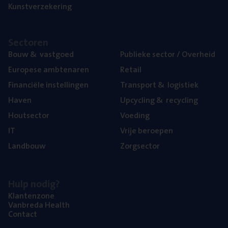
Kunst­ver­ze­ke­ring
Sec­to­ren
Bouw
&
vastgoed
Publie­ke sec­tor / Overheid
Euro­pe­se ambtenaren
Retail
Finan­ci­ë­le instellingen
Trans­port
&
logistiek
Haven
Upcy­cling
&
recycling
Hout­sec­tor
Voe­ding
IT
Vrije beroe­pen
Land­bouw
Zorg­sec­tor
Hulp nodig?
Klan­ten­zo­ne
Van­b­re­da Health
Con­tact