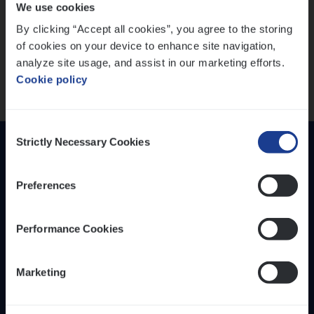
We use cookies
versterken
IT, Change & Innovation
By clicking “Accept all cookies”, you agree to the storing
People Management
Mathias houdt van diepgaande dossiers én droge
of cookies on your device to enhance site navigation,
humor
Sales Management
analyze site usage, and assist in our marketing efforts.
Thalia zoekt graag oplossingen, in games én op het
Cookie policy
werk
Loca­tie
Provincie Antwerpen
Consent
Provincie Limburg
Strictly Necessary Cookies
Selection
Provincie Oost-Vlaanderen
Preferences
Wis alle filters
Performance Cookies
Inzich­ten
Duur­zaam­heid
Marketing
Onze bedrijfs­cul­tuur
Onze vaca­tu­res
Diver­si­teit, gelijk­waar­dig­heid en inclusie