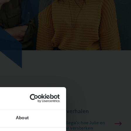
Lees onze verhalen
About
Meer dan collega’s: hoe Julie en
Aurélie elkaar versterken