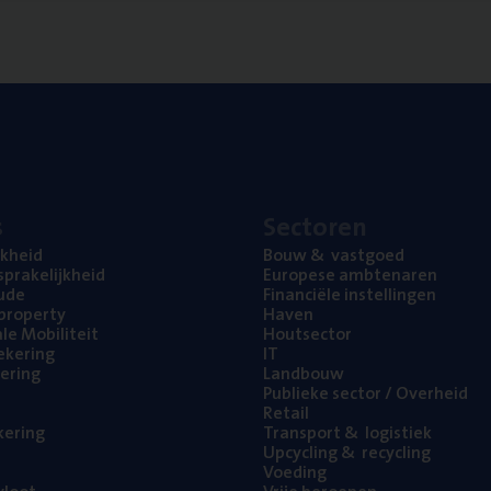
s
Sec­to­ren
jk­heid
Bouw
&
vastgoed
pra­ke­lijk­heid
Euro­pe­se ambtenaren
ude
Finan­ci­ë­le instellingen
l property
Haven
na­le Mobiliteit
Hout­sec­tor
e­ke­ring
IT
e­ring
Land­bouw
Publie­ke sec­tor / Overheid
Retail
ke­ring
Trans­port
&
logistiek
Upcy­cling
&
recycling
Voe­ding