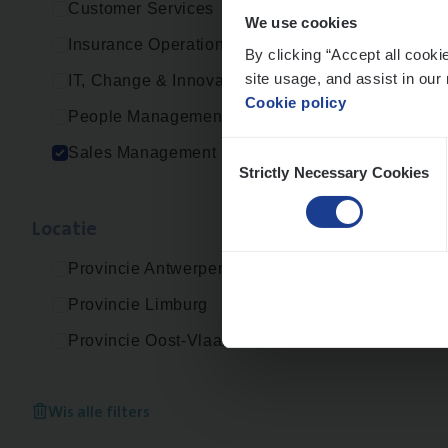
Customer Services
We use cookies
Insurance Operations
By clicking “Accept all cooki
site usage, and assist in our 
IT, Change & Innovation
Cookie policy
People Management
Consent
Sales Management
Strictly Necessary Cookies
Selection
Loca­tie
Provincie Antwerpen
Provincie Limburg
Provincie Oost-Vlaanderen
Wis alle filters