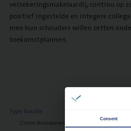
verzekeringsmakelaardij, continu op z
positief ingestelde en integere collega’
mee hun schouders willen zetten onde
toekomstplannen.
Type func­tie
Geen re
Consent
Claims Management