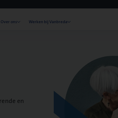
Over ons
Werken bij Vanbreda
erende en