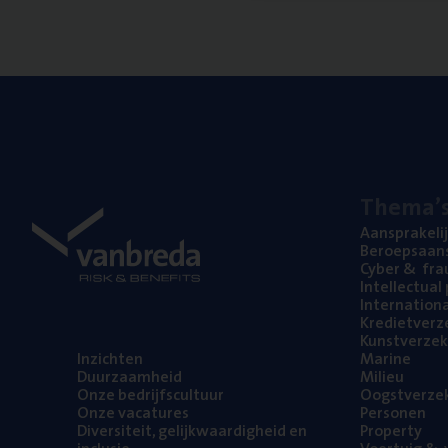
The­ma’
Aan­spra­ke­li
Beroeps­aan­s
Cyber
&
fra
Intel­lec­tu­a
Inter­na­ti­o­
Kre­diet­ver­z
Kunst­ver­ze­k
Inzich­ten
Mari­ne
Duur­zaam­heid
Mili­eu
Onze bedrijfs­cul­tuur
Oogst­ver­ze­
Onze vaca­tu­res
Per­so­nen
Diver­si­teit, gelijk­waar­dig­heid en
Pro­per­ty