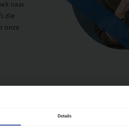
oek naar
s die
r onze
sultaten
Details