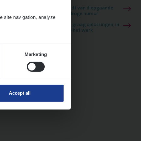
Mathias houdt van diepgaande
dossiers én droge humor
e site navigation, analyze
Thalia zoekt graag oplossingen, in
games én op het werk
Marketing
Accept all