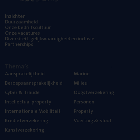
Inzich­ten
Duur­zaam­heid
Onze bedrijfs­cul­tuur
Onze vaca­tu­res
Diver­si­teit, gelijk­waar­dig­heid en inclusie
Part­ner­ships
The­ma’s
Aan­spra­ke­lijk­heid
Mari­ne
Beroeps­aan­spra­ke­lijk­heid
Mili­eu
Cyber
&
fraude
Oogst­ver­ze­ke­ring
Intel­lec­tu­al property
Per­so­nen
Inter­na­ti­o­na­le Mobiliteit
Pro­per­ty
Kre­diet­ver­ze­ke­ring
Voer­tuig
&
vloot
Kunst­ver­ze­ke­ring