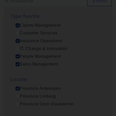
12 resultaten
Filters
Type func­tie
Dos­sier­be­heer­der ver­ze­ke­rin­gen — Soci­al
Claims Management
Pro­fit en Public
Customer Services
Insurance Operations
Insurance Operations
Antwerpen
IT, Change & Innovation
People Management
Sales Management
Claims­hand­ler Fleet
&
Bike
Claims Management
Loca­tie
Antwerpen
Provincie Antwerpen
Provincie Limburg
Provincie Oost-Vlaanderen
Advisor/​Configuratie ana­lyst Part­ner in