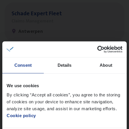
Scha­de Expert Fleet
Claims Management
Antwerpen
Busi­ness Mana­ger Mari­ne Cargo
Consent
Details
About
People Management, Sales Management
Antwerpen
We use cookies
By clicking “Accept all cookies”, you agree to the storing
of cookies on your device to enhance site navigation,
Client Exe­cu­ti­ve Marine
analyze site usage, and assist in our marketing efforts.
Insurance Operations
Cookie policy
Antwerpen