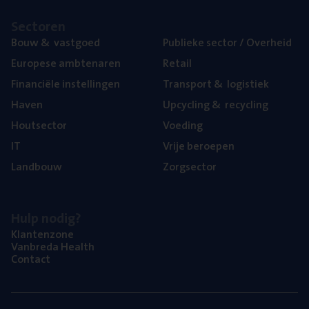
Sec­to­ren
Bouw
&
vastgoed
Publie­ke sec­tor / Overheid
Euro­pe­se ambtenaren
Retail
Finan­ci­ë­le instellingen
Trans­port
&
logistiek
Haven
Upcy­cling
&
recycling
Hout­sec­tor
Voe­ding
IT
Vrije beroe­pen
Land­bouw
Zorg­sec­tor
Hulp nodig?
Klan­ten­zo­ne
Van­b­re­da Health
Con­tact