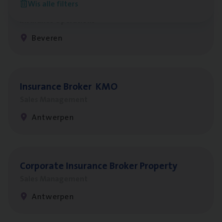
Wis alle filters
Benefits
Insurance Operations
Beveren
Insu­ran­ce Bro­ker
KMO
Sales Management
Antwerpen
Cor­po­ra­te Insu­ran­ce Bro­ker Property
Sales Management
Antwerpen