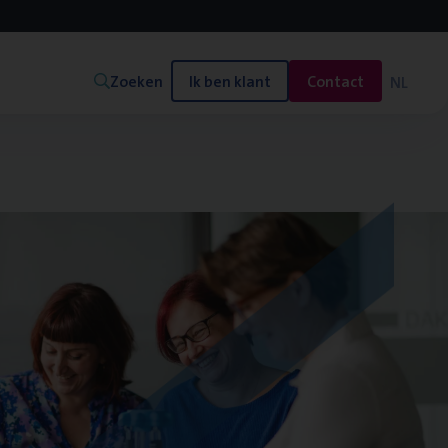
Zoeken
Ik ben klant
Contact
NL