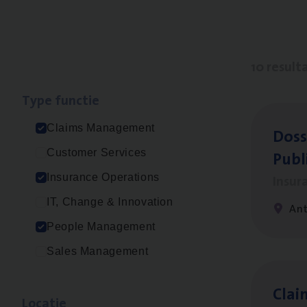
10 result
Type func­tie
Claims Management
Dos­s
Publ
Customer Services
Insur
Insurance Operations
IT, Change & Innovation
An
People Management
Sales Management
Clai
Loca­tie