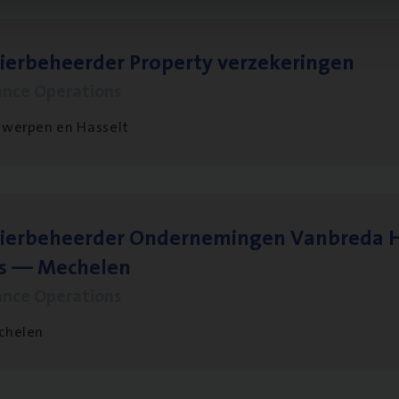
ier­be­heer­der Pro­per­ty verzekeringen
ance Operations
werpen en Hasselt
ier­be­heer­der Onder­ne­min­gen Van­b­re­da 
s — Mechelen
ance Operations
chelen