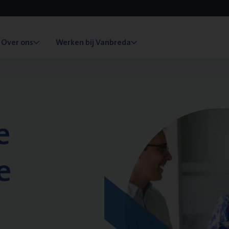
Over ons
Werken bij Vanbreda
e
e