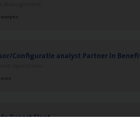
ms Management
twerpen
sor/​Configuratie ana­lyst Part­ner in Benefi
ance Operations
veren
­de Expert Fleet
ms Management
twerpen