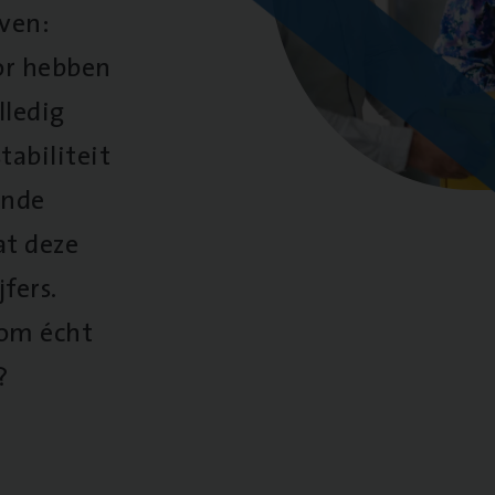
oven:
oor hebben
lledig
tabiliteit
ende
at deze
fers.
 om écht
?