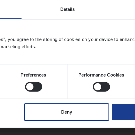
Details
­ness Mana­ger Mari­ne Cargo
es”, you agree to the storing of cookies on your device to enhanc
le Management, Sales Management
marketing efforts.
twerpen
Preferences
Performance Cookies
t Exe­cu­ti­ve Marine
ance Operations
Deny
twerpen