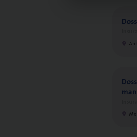
Dos­s
Insur
Ant
Dos­s
man
Insur
Me