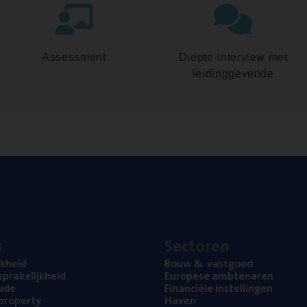
Assessment
Diepte-interview met
leidinggevende
s
Sec­to­ren
jk­heid
Bouw
&
vastgoed
pra­ke­lijk­heid
Euro­pe­se ambtenaren
ude
Finan­ci­ë­le instellingen
l property
Haven