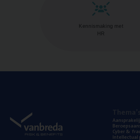
Kennismaking met
HR
The­ma’
Aan­spra­ke­li
Beroeps­aan­s
Cyber
&
fra
Intel­lec­tu­a