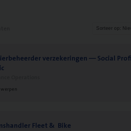
aten
Sorteer op: Ni
ier­be­heer­der ver­ze­ke­rin­gen — Soci­al Pro­f
ic
ance Operations
twerpen
ms­hand­ler Fleet
&
Bike