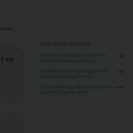
euwste
Lees onze verhalen
Meer dan collega’s: hoe Julie en
it en
Aurélie elkaar versterken
Mathias houdt van diepgaande
dossiers én droge humor
Thalia zoekt graag oplossingen, in
games én op het werk