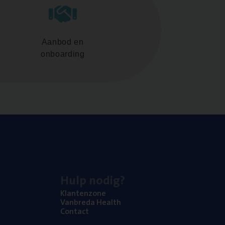
Aanbod en
onboarding
Hulp nodig?
Klan­ten­zo­ne
Van­b­re­da Health
Con­tact