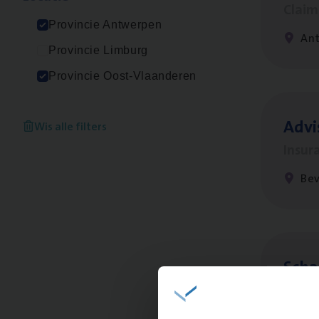
Clai
Provincie Antwerpen
An
Provincie Limburg
Provincie Oost-Vlaanderen
Advi
Wis alle filters
Insur
Be
Scha
Clai
An