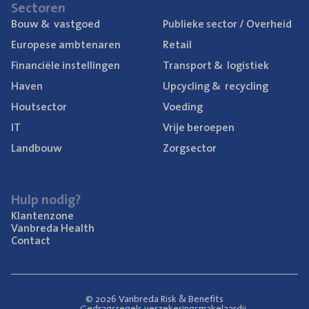
Sec­to­ren
Bouw
&
vastgoed
Publie­ke sec­tor / Overheid
Euro­pe­se ambtenaren
Retail
Finan­ci­ë­le instellingen
Trans­port
&
logistiek
Haven
Upcy­cling
&
recycling
Hout­sec­tor
Voe­ding
IT
Vrije beroe­pen
Land­bouw
Zorg­sec­tor
Hulp nodig?
Klan­ten­zo­ne
Van­b­re­da Health
Con­tact
© 2026 Vanbreda Risk & Benefits
Gedragsregels verzekeringsmakelaardij