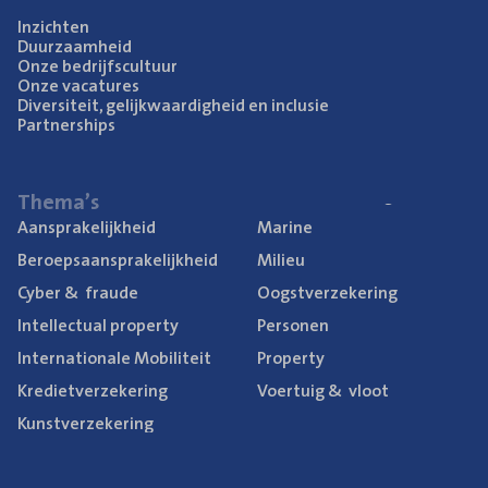
Inzich­ten
Duur­zaam­heid
Onze bedrijfs­cul­tuur
Onze vaca­tu­res
Diver­si­teit, gelijk­waar­dig­heid en inclusie
Part­ner­ships
The­ma’s
Aan­spra­ke­lijk­heid
Mari­ne
Beroeps­aan­spra­ke­lijk­heid
Mili­eu
Cyber
&
fraude
Oogst­ver­ze­ke­ring
Intel­lec­tu­al property
Per­so­nen
Inter­na­ti­o­na­le Mobiliteit
Pro­per­ty
Kre­diet­ver­ze­ke­ring
Voer­tuig
&
vloot
Kunst­ver­ze­ke­ring