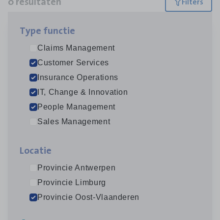
0 resultaten
Filters
Type func­tie
Geen resultaten
Claims Management
Lees onze verhalen
Customer Services
Insurance Operations
Meer dan collega’s: hoe Julie en Aurélie elkaar
versterken
IT, Change & Innovation
People Management
Mathias houdt van diepgaande dossiers én droge
humor
Sales Management
Thalia zoekt graag oplossingen, in games én op het
werk
Loca­tie
Provincie Antwerpen
Provincie Limburg
Ons sollicitatieproces
Provincie Oost-Vlaanderen