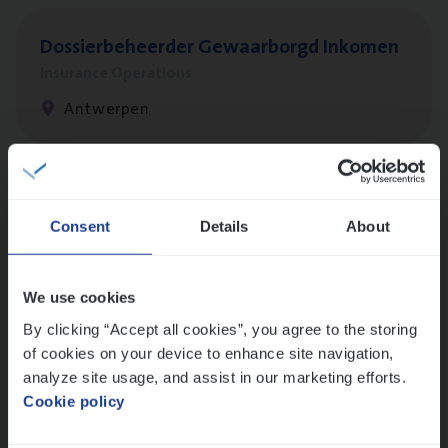
Dos­sier­be­heer­der Gewaar­borgd Inkomen
Insurance Operations
Antwerpen
Cor­po­ra­te Insu­ran­ce Bro­ker Property
Consent
Details
About
Sales Management
Antwerpen
We use cookies
By clicking “Accept all cookies”, you agree to the storing
of cookies on your device to enhance site navigation,
Client Exe­cu­ti­ve Marine
analyze site usage, and assist in our marketing efforts.
Insurance Operations
Cookie policy
Antwerpen