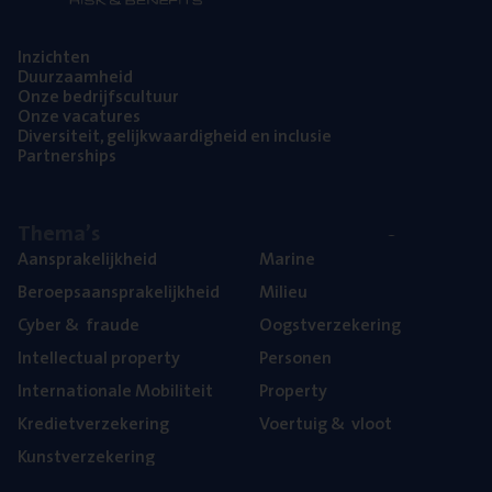
Inzich­ten
Duur­zaam­heid
Onze bedrijfs­cul­tuur
Onze vaca­tu­res
Diver­si­teit, gelijk­waar­dig­heid en inclusie
Part­ner­ships
The­ma’s
Aan­spra­ke­lijk­heid
Mari­ne
Beroeps­aan­spra­ke­lijk­heid
Mili­eu
Cyber
&
fraude
Oogst­ver­ze­ke­ring
Intel­lec­tu­al property
Per­so­nen
Inter­na­ti­o­na­le Mobiliteit
Pro­per­ty
Kre­diet­ver­ze­ke­ring
Voer­tuig
&
vloot
Kunst­ver­ze­ke­ring