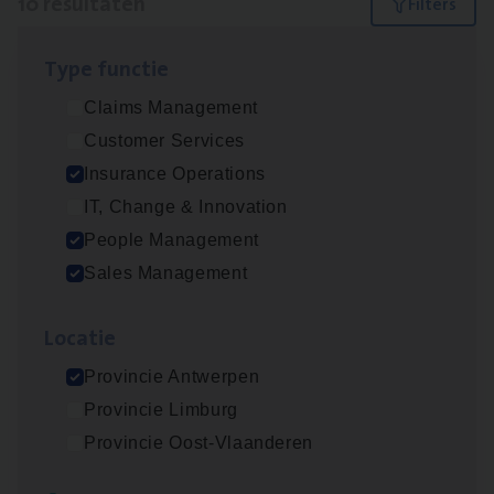
10 resultaten
Filters
Type func­tie
Insu­ran­ce Bro­ker Trans­port
&
Logistiek
Claims Management
Sales Management
Customer Services
Antwerpen
Insurance Operations
IT, Change & Innovation
People Management
Insu­ran­ce Bro­ker
KMO
Sales Management
Sales Management
Loca­tie
Antwerpen
Provincie Antwerpen
Provincie Limburg
Dos­sier­be­heer­der ver­ze­ke­rin­gen — Soci­al
Provincie Oost-Vlaanderen
Pro­fit en Public