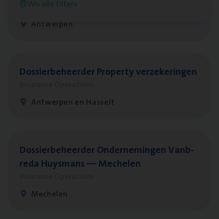
Wis alle filters
Insurance Operations
Antwerpen
Dos­sier­be­heer­der Pro­per­ty verzekeringen
Insurance Operations
Antwerpen en Hasselt
Dos­sier­be­heer­der Onder­ne­min­gen Van­b­
re­da Huys­mans — Mechelen
Insurance Operations
Mechelen