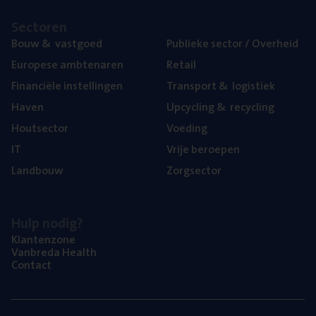
Sec­to­ren
Bouw
&
vastgoed
Publie­ke sec­tor / Overheid
Euro­pe­se ambtenaren
Retail
Finan­ci­ë­le instellingen
Trans­port
&
logistiek
Haven
Upcy­cling
&
recycling
Hout­sec­tor
Voe­ding
IT
Vrije beroe­pen
Land­bouw
Zorg­sec­tor
Hulp nodig?
Klan­ten­zo­ne
Van­b­re­da Health
Con­tact